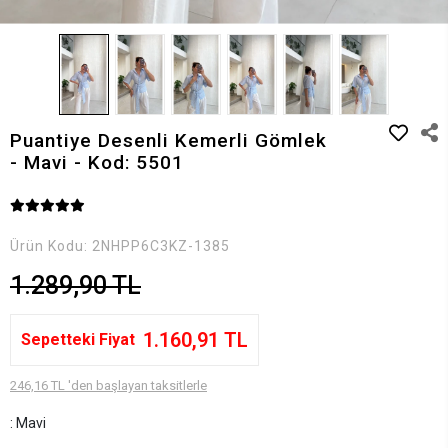
Puantiye Desenli Kemerli Gömlek
- Mavi - Kod: 5501
Ürün Kodu:
2NHPP6C3KZ-1385
1.289,90 TL
1.160,91 TL
Sepetteki Fiyat
246,16 TL 'den başlayan taksitlerle
: Mavi