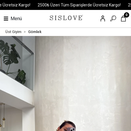
etsiz Kargo!
2500₺ Üzeri Tüm Siparişlerde Ücretsiz Kargo!
2500₺ 
0
Menü
Üst Giyim
Gömlek