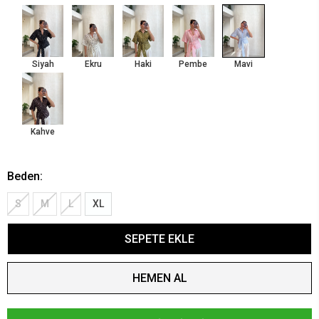
Siyah
Ekru
Haki
Pembe
Mavi
Kahve
Beden:
S
M
L
XL
SEPETE EKLE
HEMEN AL