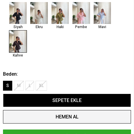
Siyah
Ekru
Haki
Pembe
Mavi
Kahve
Beden:
S
M
L
XL
SEPETE EKLE
HEMEN AL