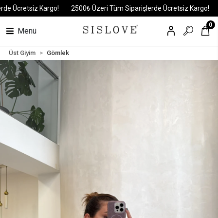
Ücretsiz Kargo!
2500₺ Üzeri Tüm Siparişlerde Ücretsiz Kargo!
250
0
Menü
Üst Giyim
Gömlek