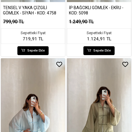
TENSEL V YAKA ÇIZGILI
İP BAĞCIKLI GÖMLEK - EKRU -
GÖMLEK - SIYAH - KOD: 4758
KOD: 5098
799,90 TL
1.249,90 TL
Sepetteki Fiyat
Sepetteki Fiyat
719,91 TL
1.124,91 TL
Sepete Ekle
Sepete Ekle