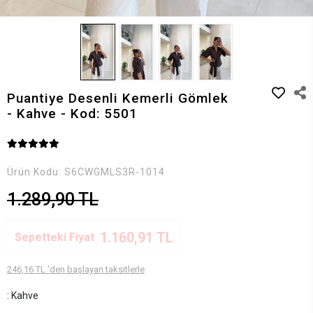
Puantiye Desenli Kemerli Gömlek
- Kahve - Kod: 5501
Ürün Kodu:
S6CWGMLS3R-1014
1.289,90 TL
1.160,91 TL
Sepetteki Fiyat
246,16 TL 'den başlayan taksitlerle
: Kahve