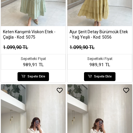
Keten Karışımlı Viskon Etek -
Ajur Şerit Detay Bürümcük Etek
Çağla - Kod: 5075
- Yağ Yeşili - Kod: 5056
1.099,90 TL
1.099,90 TL
Sepetteki Fiyat
Sepetteki Fiyat
989,91 TL
989,91 TL
Sepete Ekle
Sepete Ekle