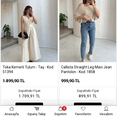
Toka Kemerli Tulum - Taş - Kod:
Callista Straight Leg Mavi Jean
51394
Pantolon - Kod: 1858
1.899,90 TL
999,90 TL
Sepetteki Fiyat
Sepetteki Fiyat
1.709,91 TL
899,91 TL
Sepete Ekle
Sepete Ekle
0
Anasayfa
Sipariş Takip
Sepetim
Favorilerim
Hesabım