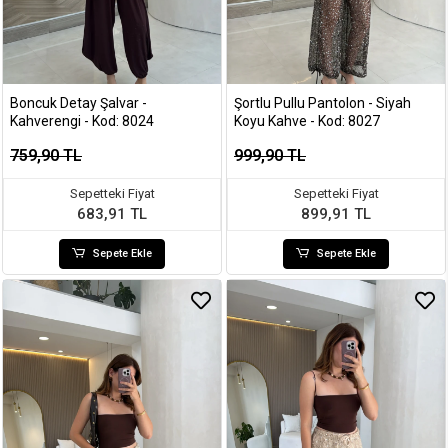
Boncuk Detay Şalvar -
Şortlu Pullu Pantolon - Siyah
Kahverengi - Kod: 8024
Koyu Kahve - Kod: 8027
759,90 TL
999,90 TL
Sepetteki Fiyat
Sepetteki Fiyat
683,91 TL
899,91 TL
Sepete Ekle
Sepete Ekle