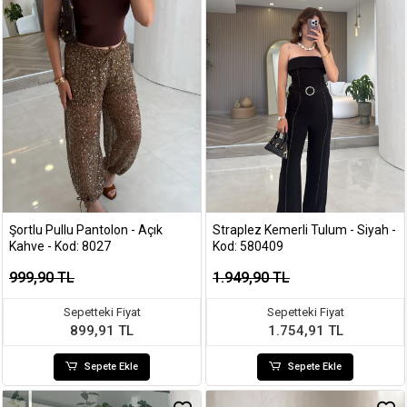
Şortlu Pullu Pantolon - Açık
Straplez Kemerli Tulum - Siyah -
Kahve - Kod: 8027
Kod: 580409
999,90 TL
1.949,90 TL
Sepetteki Fiyat
Sepetteki Fiyat
899,91 TL
1.754,91 TL
Sepete Ekle
Sepete Ekle