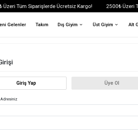
zeri Tüm Siparişlerde Ücretsiz Kargo!
2500₺ Üzeri Tüm
eni Gelenler
Takım
Dış Giyim
Üst Giyim
Alt 
irişi
Giriş Yap
Üye Ol
 Adresiniz