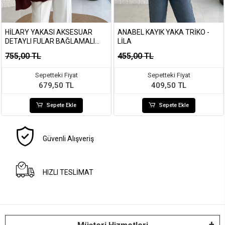
HILARY YAKASI AKSESUAR
ANABEL KAYIK YAKA TRIKO -
DETAYLI FULAR BAĞLAMALI
LILA
KAZAK - BORDO
755,00 TL
455,00 TL
Sepetteki Fiyat
Sepetteki Fiyat
679,50 TL
409,50 TL
Sepete Ekle
Sepete Ekle
Güvenli Alışveriş
HIZLI TESLİMAT