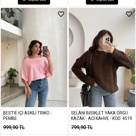
BESTIE İÇI ASKILI TRIKO -
SELANI BISIKLET YAKA ÖRGÜ
PEMBE
KAZAK - ACI KAHVE - KOD: 4519
999,90 TL
799,90 TL