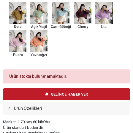
Dore
Açık Yeşil
Cam Göbeği
Cherry
Lila
Pudra
Yavruağzı
Ürün stokta bulunmamaktadır.
GELİNCE HABER VER
Ürün Özellikleri
Manken 1.70 boy 60 kilo'dur.
Ürün standart beden'dir.