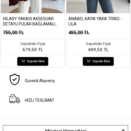
HILARY YAKASI AKSESUAR
ANABEL KAYIK YAKA TRIKO -
DETAYLI FULAR BAĞLAMALI
LILA
KAZAK - BORDO
755,00 TL
455,00 TL
Sepetteki Fiyat
Sepetteki Fiyat
679,50 TL
409,50 TL
Sepete Ekle
Sepete Ekle
Güvenli Alışveriş
HIZLI TESLİMAT