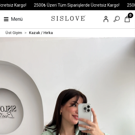
siz Kargo!
2500₺ Üzeri Tüm Siparişlerde Ücretsiz Kargo!
2500₺ Üz
0
Menü
Üst Giyim
Kazak / Hırka