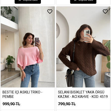
BESTIE İÇI ASKILI TRIKO -
SELANI BISIKLET YAKA ÖRGÜ
PEMBE
KAZAK - ACI KAHVE - KOD: 4519
999,90 TL
799,90 TL