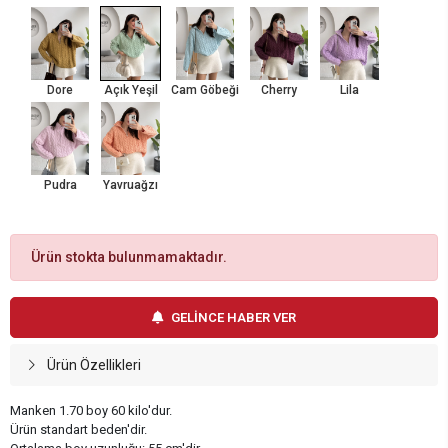
Dore
Açık Yeşil
Cam Göbeği
Cherry
Lila
Pudra
Yavruağzı
Ürün stokta bulunmamaktadır.
GELİNCE HABER VER
Ürün Özellikleri
Manken 1.70 boy 60 kilo'dur.
Ürün standart beden'dir.