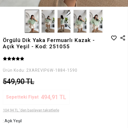
Örgülü Dik Yaka Fermuarlı Kazak -
Açık Yeşil - Kod: 251055
Ürün Kodu:
2XAREVIP6W-1884-1590
549,90 TL
494,91 TL
Sepetteki Fiyat
104,94 TL 'den başlayan taksitlerle
: Açık Yeşil