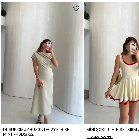
DÜŞÜK OMUZ BÜZGÜ DETAY ELBISE -
MINI ŞORTLU ELBISE - KIRMIZ
MINT - KOD:8722
1.949,90 TL