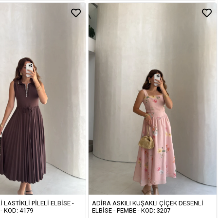
I LASTIKLI PILELI ELBISE -
ADIRA ASKILI KUŞAKLI ÇIÇEK DESENLI
- KOD: 4179
ELBISE - PEMBE - KOD: 3207