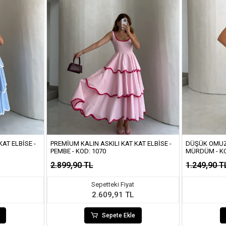
AT ELBISE -
PREMIUM KALIN ASKILI KAT KAT ELBISE -
DÜŞÜK OMUZ 
PEMBE - KOD: 1070
MÜRDÜM - K
2.899,90 TL
1.249,90 T
Sepetteki Fiyat
2.609,91 TL
Sepete Ekle