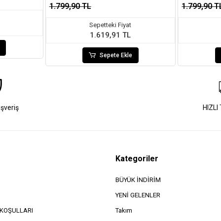
1.799,90 TL
1.799,90 T
Sepetteki Fiyat
1.619,91 TL
Sepete Ekle
ışveriş
HIZLI
Kategoriler
BÜYÜK İNDİRİM
YENİ GELENLER
e KOŞULLARI
Takım