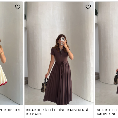
I - KOD: 1092
KISA KOL PLISELI ELBISE - KAHVERENGI -
SIFIR KOL BEL
KOD: 4180
KAHVERENGI 