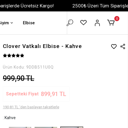
etsiz Kargo!
2500₺ Üzeri Tüm Siparişlerde Ücretsiz
0
Giyim
Elbise
Clover Vatkalı Elbise - Kahve
Ürün Kodu:
9DDB511U0Q
999,90 TL
899,91 TL
Sepetteki Fiyat
190,81 TL 'den başlayan taksitlerle
: Kahve