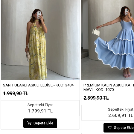
SARI FULARLI ASKILI ELBISE - KOD: 3484
PREMIUM KALIN ASKILI KAT K
MAVI - KOD: 1070
1.999,90 TL
2.899,90 TL
Sepetteki Fiyat
Sepetteki Fiyat
1.799,91 TL
2.609,91 TL
Sepete Ekle
Sepete Ekle