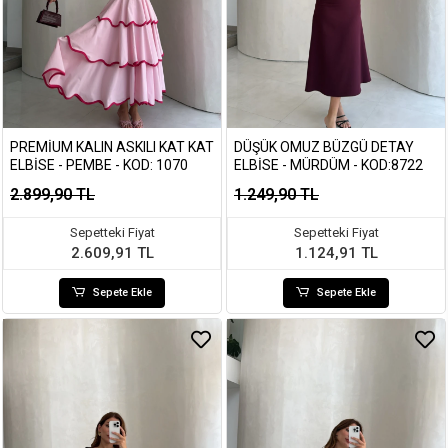
PREMIUM KALIN ASKILI KAT KAT
DÜŞÜK OMUZ BÜZGÜ DETAY
ELBISE - PEMBE - KOD: 1070
ELBISE - MÜRDÜM - KOD:8722
2.899,90 TL
1.249,90 TL
Sepetteki Fiyat
Sepetteki Fiyat
2.609,91 TL
1.124,91 TL
Sepete Ekle
Sepete Ekle