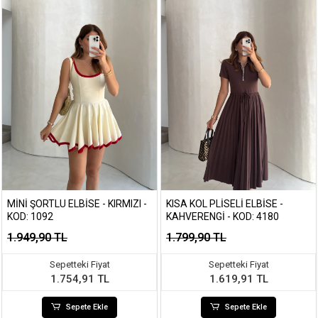
MINI ŞORTLU ELBISE - KIRMIZI -
KISA KOL PLISELI ELBISE -
KOD: 1092
KAHVERENGI - KOD: 4180
1.949,90 TL
1.799,90 TL
Sepetteki Fiyat
Sepetteki Fiyat
1.754,91 TL
1.619,91 TL
Sepete Ekle
Sepete Ekle