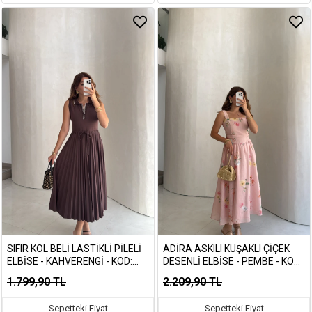
SIFIR KOL BELI LASTIKLI PILELI
ADIRA ASKILI KUŞAKLI ÇIÇEK
ELBISE - KAHVERENGI - KOD:
DESENLI ELBISE - PEMBE - KOD:
4179
3207
1.799,90 TL
2.209,90 TL
Sepetteki Fiyat
Sepetteki Fiyat