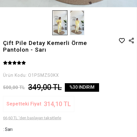
Çift Pile Detay Kemerli Örme
Pantolon - Sarı
Ürün Kodu:
O1PSMZS0KX
349,00 TL
500,00 TL
%30 İNDİRİM
314,10 TL
Sepetteki Fiyat
66,60 TL 'den başlayan taksitlerle
: Sarı