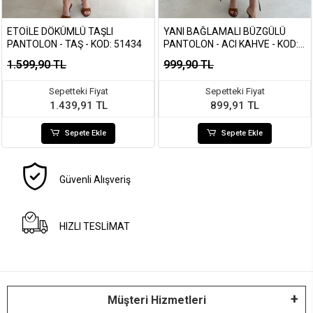
ETOILE DÖKÜMLÜ TAŞLI
YANI BAĞLAMALI BÜZGÜLÜ
PANTOLON - TAŞ - KOD: 51434
PANTOLON - ACI KAHVE - KOD:
1659
1.599,90 TL
999,90 TL
Sepetteki Fiyat
Sepetteki Fiyat
1.439,91 TL
899,91 TL
Sepete Ekle
Sepete Ekle
Güvenli Alışveriş
HIZLI TESLİMAT
Müşteri Hizmetleri