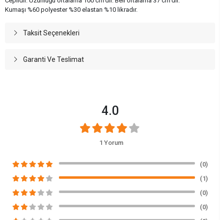
Ceplidir. Uzunluğu ortalama 100 cm'dir. Beli ortalama 37 cm'dir.
Kumaşı %60 polyester %30 elastan %10 likradır.
Taksit Seçenekleri
Garanti Ve Teslimat
4.0
1 Yorum
(0)
(1)
(0)
(0)