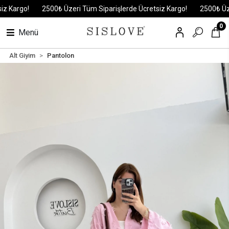
argo!
2500₺ Üzeri Tüm Siparişlerde Ücretsiz Kargo!
2500₺ Üzeri T
0
Menü
Alt Giyim
Pantolon