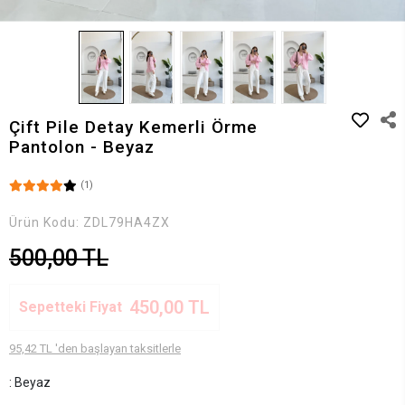
Çift Pile Detay Kemerli Örme
Pantolon - Beyaz
(1)
Ürün Kodu:
ZDL79HA4ZX
500,00 TL
450,00 TL
Sepetteki Fiyat
95,42 TL 'den başlayan taksitlerle
: Beyaz