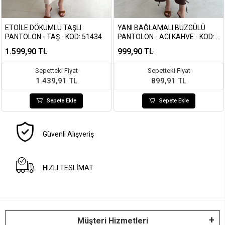
ETOILE DÖKÜMLÜ TAŞLI
YANI BAĞLAMALI BÜZGÜLÜ
PANTOLON - TAŞ - KOD: 51434
PANTOLON - ACI KAHVE - KOD:
1659
1.599,90 TL
999,90 TL
Sepetteki Fiyat
Sepetteki Fiyat
1.439,91 TL
899,91 TL
Sepete Ekle
Sepete Ekle
Güvenli Alışveriş
HIZLI TESLİMAT
Müşteri Hizmetleri