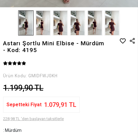
Astarı Şortlu Mini Elbise - Mürdüm
- Kod: 4195
Ürün Kodu:
GMIDFWJ0KH
1.199,90 TL
1.079,91 TL
Sepetteki Fiyat
228,98 TL 'den başlayan taksitlerle
: Mürdüm