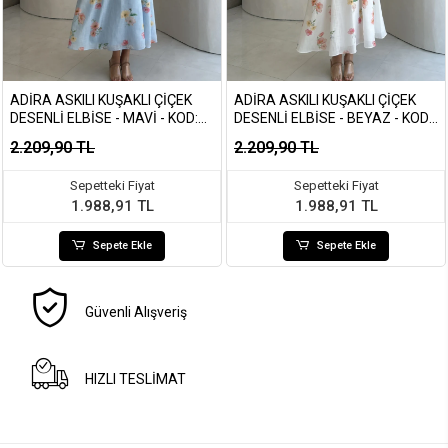
ADIRA ASKILI KUŞAKLI ÇIÇEK
ADIRA ASKILI KUŞAKLI ÇIÇEK
DESENLI ELBISE - MAVI - KOD:
DESENLI ELBISE - BEYAZ - KOD:
3207
3207
2.209,90 TL
2.209,90 TL
Sepetteki Fiyat
Sepetteki Fiyat
1.988,91 TL
1.988,91 TL
Sepete Ekle
Sepete Ekle
Güvenli Alışveriş
HIZLI TESLİMAT