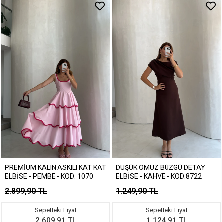
PREMIUM KALIN ASKILI KAT KAT
DÜŞÜK OMUZ BÜZGÜ DETAY
ELBISE - PEMBE - KOD: 1070
ELBISE - KAHVE - KOD:8722
2.899,90 TL
1.249,90 TL
Sepetteki Fiyat
Sepetteki Fiyat
2.609,91 TL
1.124,91 TL