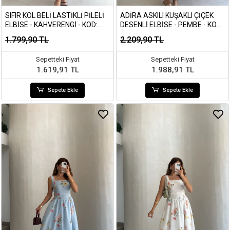
SIFIR KOL BELI LASTIKLI PILELI
ADIRA ASKILI KUŞAKLI ÇIÇEK
ELBISE - KAHVERENGI - KOD:
DESENLI ELBISE - PEMBE - KOD:
4179
3207
1.799,90 TL
2.209,90 TL
Sepetteki Fiyat
Sepetteki Fiyat
1.619,91 TL
1.988,91 TL
Sepete Ekle
Sepete Ekle