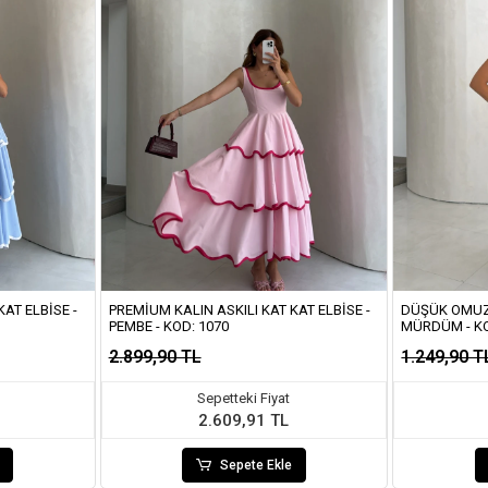
AT ELBISE -
PREMIUM KALIN ASKILI KAT KAT ELBISE -
DÜŞÜK OMUZ 
PEMBE - KOD: 1070
MÜRDÜM - K
2.899,90 TL
1.249,90 T
Sepetteki Fiyat
2.609,91 TL
Sepete Ekle