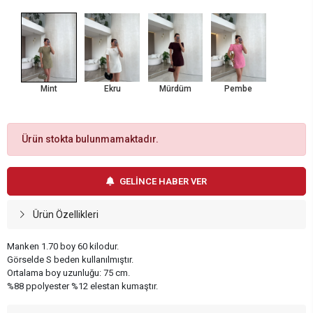
Mint
Ekru
Mürdüm
Pembe
Ürün stokta bulunmamaktadır.
GELİNCE HABER VER
Ürün Özellikleri
Manken 1.70 boy 60 kilodur.
Görselde S beden kullanılmıştır.
Ortalama boy uzunluğu: 75 cm.
%88 ppolyester %12 elestan kumaştır.