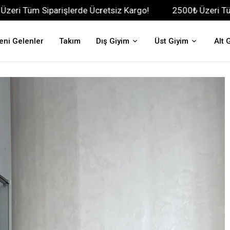
arişlerde Ücretsiz Kargo!
2500₺ Üzeri Tüm Siparişlerd
eni Gelenler
Takım
Dış Giyim
Üst Giyim
Alt 