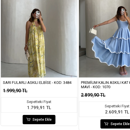
SARI FULARLI ASKILI ELBISE - KOD: 3484
PREMIUM KALIN ASKILI KAT K
MAVI - KOD: 1070
1.999,90 TL
2.899,90 TL
Sepetteki Fiyat
Sepetteki Fiyat
1.799,91 TL
2.609,91 TL
Sepete Ekle
Sepete Ekle