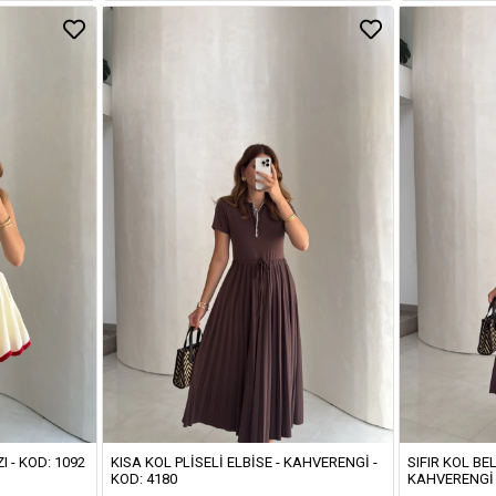
I - KOD: 1092
KISA KOL PLISELI ELBISE - KAHVERENGI -
SIFIR KOL BEL
KOD: 4180
KAHVERENGI 