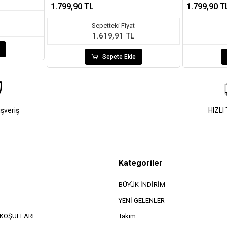
1.799,90 TL
1.799,90 T
Sepetteki Fiyat
1.619,91 TL
Sepete Ekle
ışveriş
HIZLI
Kategoriler
BÜYÜK İNDİRİM
YENİ GELENLER
e KOŞULLARI
Takım