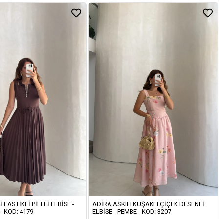
I LASTIKLI PILELI ELBISE -
ADIRA ASKILI KUŞAKLI ÇIÇEK DESENLI
- KOD: 4179
ELBISE - PEMBE - KOD: 3207