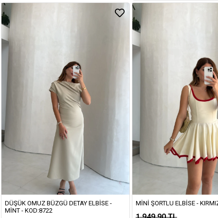
DÜŞÜK OMUZ BÜZGÜ DETAY ELBISE -
MINI ŞORTLU ELBISE - KIRMIZ
MINT - KOD:8722
1.949,90 TL