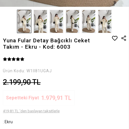
Yuna Fular Detay Bağcıklı Ceket
Takım - Ekru - Kod: 6003
Ürün Kodu:
W1II81UGAJ
2.199,90 TL
1.979,91 TL
Sepetteki Fiyat
419,81 TL 'den başlayan taksitlerle
: Ekru