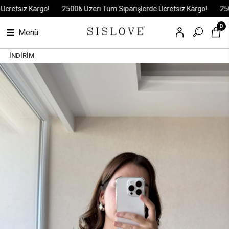
etsiz Kargo!
2500₺ Üzeri Tüm Siparişlerde Ücretsiz Kargo!
2500₺ 
0
Menü
İNDİRİM