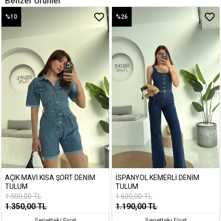
Benzer Ürünler
%10
%26
AÇIK MAVI KISA ŞORT DENIM
İSPANYOL KEMERLI DENIM
TULUM
TULUM
1.500,00 TL
1.600,00 TL
1.350,00 TL
1.190,00 TL
Sepetteki Fiyat
Sepetteki Fiyat