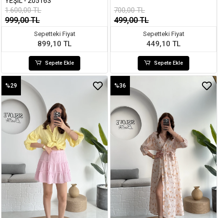
YEŞIL - 205163
1.600,00 TL
700,00 TL
999,00 TL
499,00 TL
Sepetteki Fiyat
Sepetteki Fiyat
899,10 TL
449,10 TL
Sepete Ekle
Sepete Ekle
%29
%36