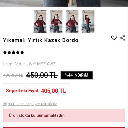
Yıkamalı Yırtık Kazak Bordo
Ürün Kodu:
JWYHKSSXWZ
450,00 TL
799,90 TL
%44 İNDİRİM
405,00 TL
Sepetteki Fiyat
85,88 TL 'den başlayan taksitlerle
Ürün stokta bulunmamaktadır.