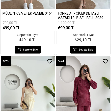
MÜSLIN KISA ETEK PEMBE 0464
FORREST - ÇIÇEK DETAYLI
ASTARLI ELBISE - BEJ - 3039
700,00 TL
1.100,00 TL
499,00 TL
699,00 TL
Sepetteki Fiyat
Sepetteki Fiyat
449,10 TL
629,10 TL
Sepete Ekle
Sepete Ekle
%25
%24