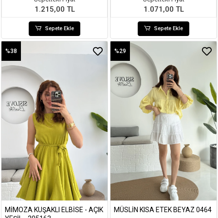
1.215,00 TL
1.071,00 TL
Sepete Ekle
Sepete Ekle
%38
%29
MIMOZA KUŞAKLI ELBISE - AÇIK
MÜSLIN KISA ETEK BEYAZ 0464