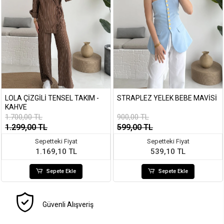
LOLA ÇIZGILI TENSEL TAKIM -
STRAPLEZ YELEK BEBE MAVISI
KAHVE
1.700,00 TL
900,00 TL
1.299,00 TL
599,00 TL
Sepetteki Fiyat
Sepetteki Fiyat
1.169,10 TL
539,10 TL
Sepete Ekle
Sepete Ekle
Güvenli Alışveriş