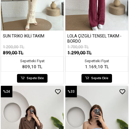
SUN TRIKO İKILI TAKIM
LOLA ÇIZGILI TENSEL TAKIM -
BORDO
1.200,00 TL
1.700,00 TL
899,00 TL
1.299,00 TL
Sepetteki Fiyat
Sepetteki Fiyat
809,10 TL
1.169,10 TL
Sepete Ekle
Sepete Ekle
%24
%33