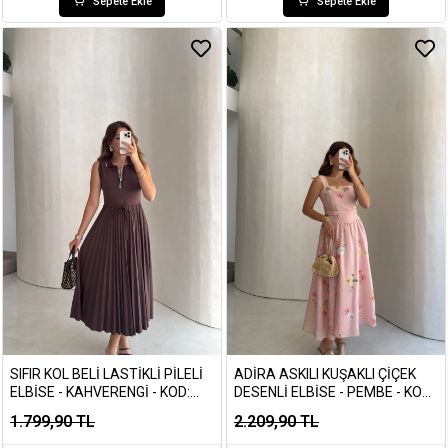
Sepete Ekle
Sepete Ekle
SIFIR KOL BELI LASTIKLI PILELI
ADIRA ASKILI KUŞAKLI ÇIÇEK
ELBISE - KAHVERENGI - KOD:
DESENLI ELBISE - PEMBE - KOD:
4179
3207
1.799,90 TL
2.209,90 TL