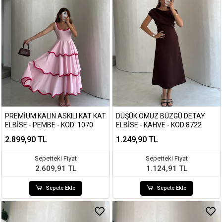
PREMIUM KALIN ASKILI KAT KAT
DÜŞÜK OMUZ BÜZGÜ DETAY
ELBISE - PEMBE - KOD: 1070
ELBISE - KAHVE - KOD:8722
2.899,90 TL
1.249,90 TL
Sepetteki Fiyat
Sepetteki Fiyat
2.609,91 TL
1.124,91 TL
Sepete Ekle
Sepete Ekle