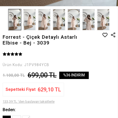
Forrest - Çiçek Detaylı Astarlı
Elbise - Bej - 3039
Ürün Kodu:
J1PV984YCB
699,00 TL
1.100,00 TL
%36 İNDİRİM
629,10 TL
Sepetteki Fiyat
133,39 TL 'den başlayan taksitlerle
Beden: