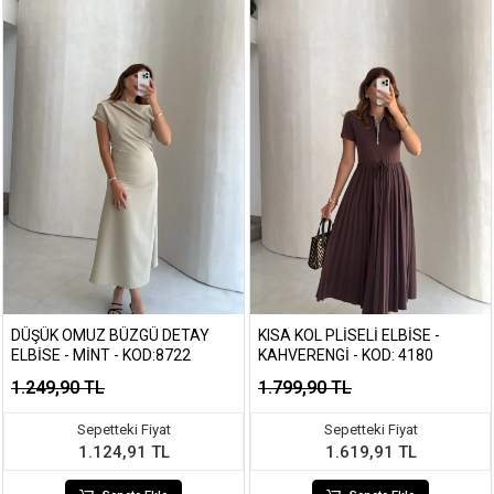
DÜŞÜK OMUZ BÜZGÜ DETAY
KISA KOL PLISELI ELBISE -
ELBISE - MINT - KOD:8722
KAHVERENGI - KOD: 4180
1.249,90 TL
1.799,90 TL
Sepetteki Fiyat
Sepetteki Fiyat
1.124,91 TL
1.619,91 TL