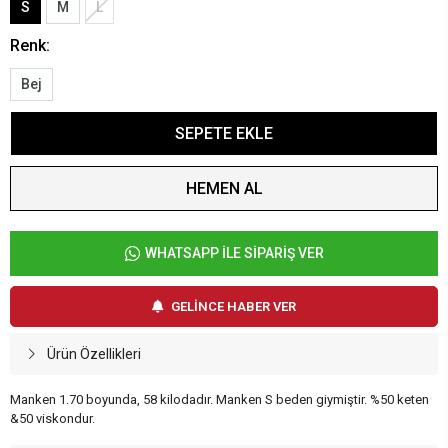
S
M
L
Renk:
Bej
SEPETE EKLE
HEMEN AL
WHATSAPP İLE SİPARİŞ VER
GELİNCE HABER VER
Ürün Özellikleri
Manken 1.70 boyunda, 58 kilodadır. Manken S beden giymiştir. %50 keten
&50 viskondur.