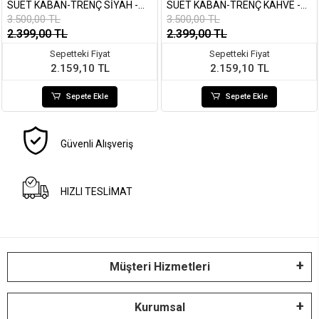
SÜET KABAN-TRENÇ SIYAH -
SÜET KABAN-TRENÇ KAHVE -
9608
9608
3.500,00 TL
3.500,00 TL
2.399,00 TL
2.399,00 TL
Sepetteki Fiyat
Sepetteki Fiyat
2.159,10 TL
2.159,10 TL
Sepete Ekle
Sepete Ekle
Güvenli Alışveriş
HIZLI TESLİMAT
Müşteri Hizmetleri
Kurumsal