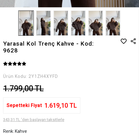
Yarasal Kol Trenç Kahve - Kod:
9628
Ürün Kodu:
2Y1ZH4XYFD
1.799,00 TL
1.619,10 TL
Sepetteki Fiyat
343,31 TL 'den başlayan taksitlerle
Renk: Kahve