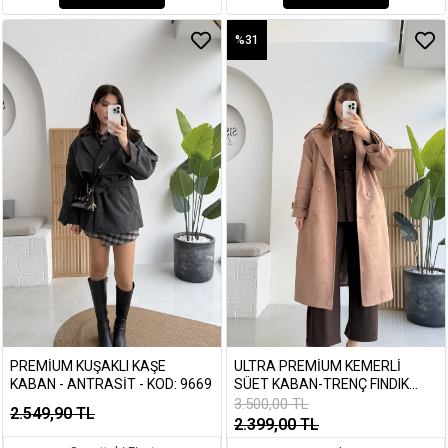
%31
PREMIUM KUŞAKLI KAŞE
ULTRA PREMIUM KEMERLI
KABAN - ANTRASIT - KOD: 9669
SÜET KABAN-TRENÇ FINDIK
RENGI - 9608
3.500,00 TL
2.549,90 TL
2.399,00 TL