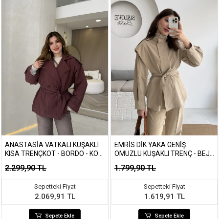
ANASTASIA VATKALI KUŞAKLI
EMRIS DIK YAKA GENIŞ
KISA TRENÇKOT - BORDO - KOD:
OMUZLU KUŞAKLI TRENÇ - BEJ
9609
TONLARI - KOD: 7623
2.299,90 TL
1.799,90 TL
Sepetteki Fiyat
Sepetteki Fiyat
2.069,91 TL
1.619,91 TL
Sepete Ekle
Sepete Ekle