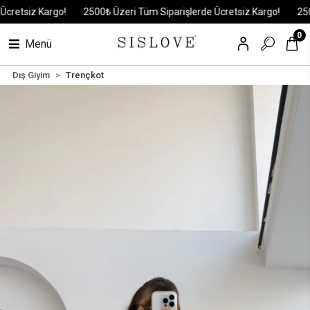
tsiz Kargo!
2500₺ Üzeri Tüm Siparişlerde Ücretsiz Kargo!
2500₺ 
0
Menü
Dış Giyim
Trençkot