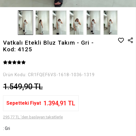
Vatkalı Etekli Bluz Takım - Gri -
Kod: 4125
Ürün Kodu:
CR1FQEF6VS-1618-1036-1319
1.549,90 TL
1.394,91 TL
Sepetteki Fiyat
295,77 TL 'den başlayan taksitlerle
: Gri