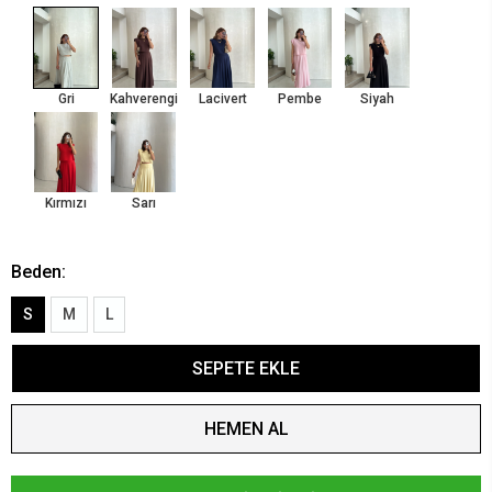
Gri
Kahverengi
Lacivert
Pembe
Siyah
Kırmızı
Sarı
Beden:
S
M
L
SEPETE EKLE
HEMEN AL