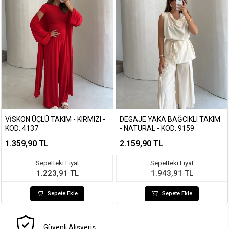
VISKON ÜÇLÜ TAKIM - KIRMIZI -
DEGAJE YAKA BAĞCIKLI TAKIM
KOD: 4137
- NATURAL - KOD: 9159
1.359,90 TL
2.159,90 TL
Sepetteki Fiyat
Sepetteki Fiyat
1.223,91 TL
1.943,91 TL
Sepete Ekle
Sepete Ekle
Güvenli Alışveriş