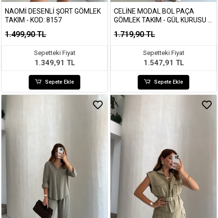
NAOMI DESENLI ŞORT GÖMLEK
CELINE MODAL BOL PAÇA
TAKIM - KOD: 8157
GÖMLEK TAKIM - GÜL KURUSU -
KOD: 7112
1.499,90 TL
1.719,90 TL
Sepetteki Fiyat
Sepetteki Fiyat
1.349,91 TL
1.547,91 TL
Sepete Ekle
Sepete Ekle