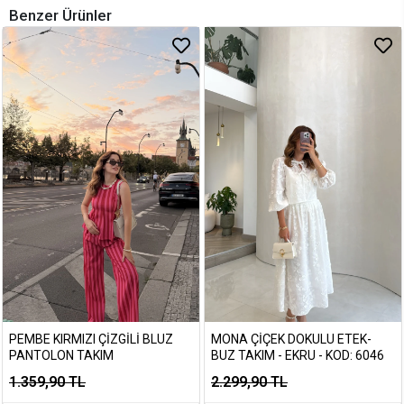
Benzer Ürünler
PEMBE KIRMIZI ÇIZGILI BLUZ
MONA ÇIÇEK DOKULU ETEK-
PANTOLON TAKIM
BUZ TAKIM - EKRU - KOD: 6046
1.359,90 TL
2.299,90 TL