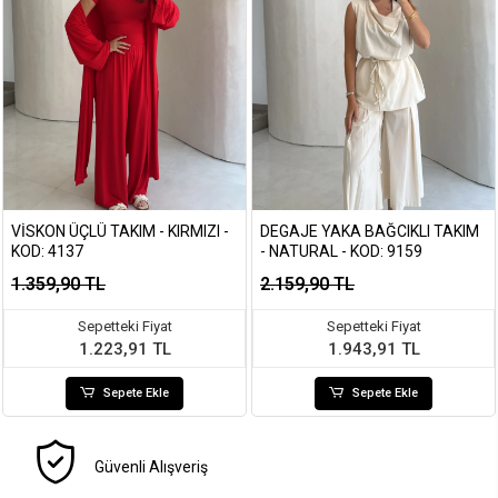
VISKON ÜÇLÜ TAKIM - KIRMIZI -
DEGAJE YAKA BAĞCIKLI TAKIM
KOD: 4137
- NATURAL - KOD: 9159
1.359,90 TL
2.159,90 TL
Sepetteki Fiyat
Sepetteki Fiyat
1.223,91 TL
1.943,91 TL
Sepete Ekle
Sepete Ekle
Güvenli Alışveriş