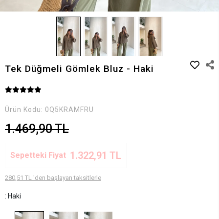
Tek Düğmeli Gömlek Bluz - Haki
Ürün Kodu:
0Q5KRAMFRU
1.469,90 TL
1.322,91 TL
Sepetteki Fiyat
280,51 TL 'den başlayan taksitlerle
: Haki