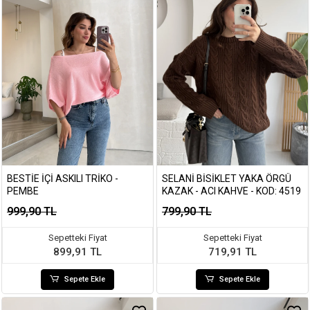
BESTIE İÇI ASKILI TRIKO -
SELANI BISIKLET YAKA ÖRGÜ
PEMBE
KAZAK - ACI KAHVE - KOD: 4519
999,90 TL
799,90 TL
Sepetteki Fiyat
Sepetteki Fiyat
899,91 TL
719,91 TL
Sepete Ekle
Sepete Ekle