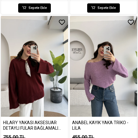
Sepete Ekle
Sepete Ekle
HILARY YAKASI AKSESUAR
ANABEL KAYIK YAKA TRIKO -
DETAYLI FULAR BAĞLAMALI
LILA
KAZAK - BORDO
755,00 TL
455,00 TL