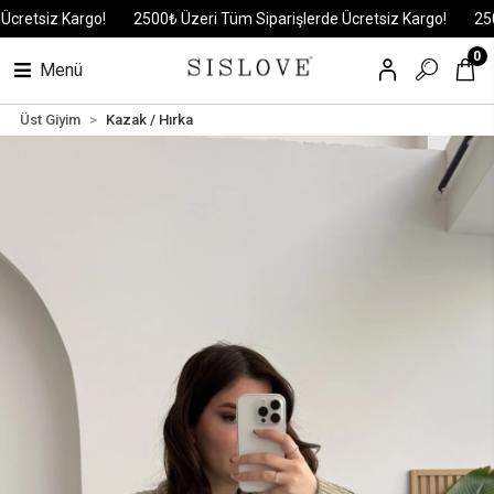
tsiz Kargo!
2500₺ Üzeri Tüm Siparişlerde Ücretsiz Kargo!
2500₺ 
0
Menü
Üst Giyim
Kazak / Hırka