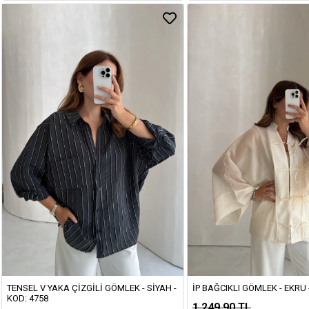
TENSEL V YAKA ÇIZGILI GÖMLEK - SIYAH -
İP BAĞCIKLI GÖMLEK - EKRU 
KOD: 4758
1.249,90 TL