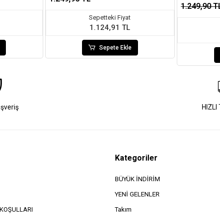
1.249,90 T
Sepetteki Fiyat
1.124,91 TL
Sepete Ekle
ışveriş
HIZLI
Kategoriler
BÜYÜK İNDİRİM
YENİ GELENLER
e KOŞULLARI
Takım