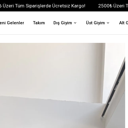
iparişlerde Ücretsiz Kargo!
2500₺ Üzeri Tüm Siparişle
eni Gelenler
Takım
Dış Giyim
Üst Giyim
Alt 