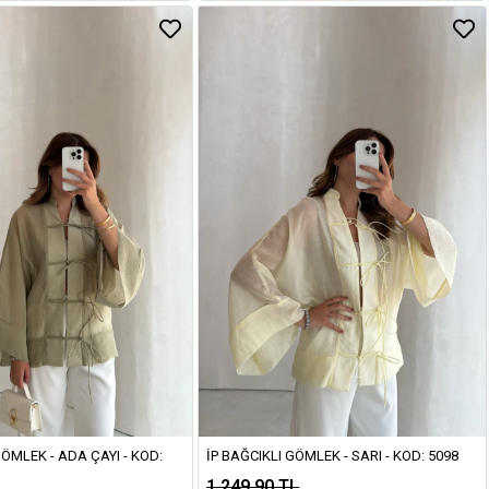
GÖMLEK - ADA ÇAYI - KOD:
İP BAĞCIKLI GÖMLEK - SARI - KOD: 5098
1.249,90 TL