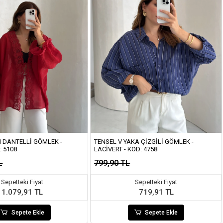
 DANTELLI GÖMLEK -
TENSEL V YAKA ÇIZGILI GÖMLEK -
: 5108
LACIVERT - KOD: 4758
L
799,90 TL
Sepetteki Fiyat
Sepetteki Fiyat
1.079,91 TL
719,91 TL
Sepete Ekle
Sepete Ekle