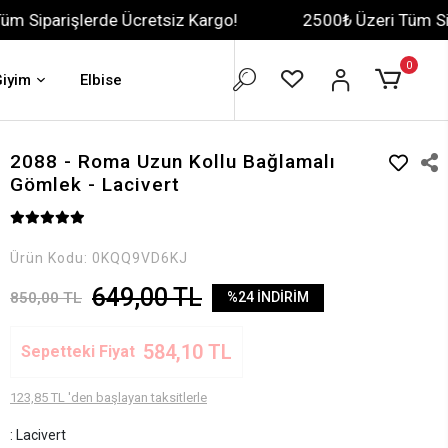
rde Ücretsiz Kargo!
2500₺ Üzeri Tüm Siparişlerde Üc
0
Giyim
Elbise
2088 - Roma Uzun Kollu Bağlamalı
Gömlek - Lacivert
Ürün Kodu:
0KQQ9VD6KJ
649,00 TL
850,00 TL
%24 İNDİRİM
584,10 TL
Sepetteki Fiyat
123,85 TL 'den başlayan taksitlerle
: Lacivert