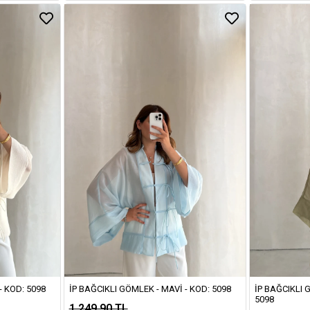
- KOD: 5098
İP BAĞCIKLI GÖMLEK - MAVI - KOD: 5098
İP BAĞCIKLI 
5098
1.249,90 TL