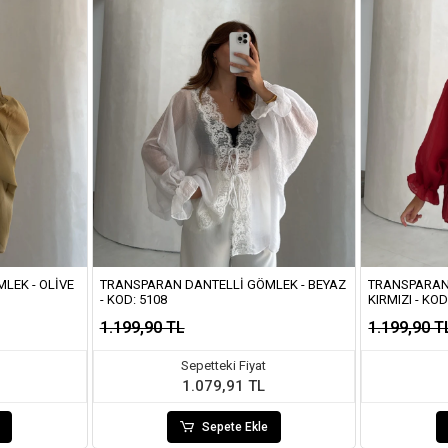
LEK - OLIVE
TRANSPARAN DANTELLI GÖMLEK - BEYAZ
TRANSPARAN
- KOD: 5108
KIRMIZI - KOD
1.199,90 TL
1.199,90 T
Sepetteki Fiyat
1.079,91 TL
Sepete Ekle