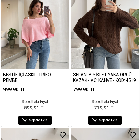
BESTIE İÇI ASKILI TRIKO -
SELANI BISIKLET YAKA ÖRGÜ
PEMBE
KAZAK - ACI KAHVE - KOD: 4519
999,90 TL
799,90 TL
Sepetteki Fiyat
Sepetteki Fiyat
899,91 TL
719,91 TL
Sepete Ekle
Sepete Ekle