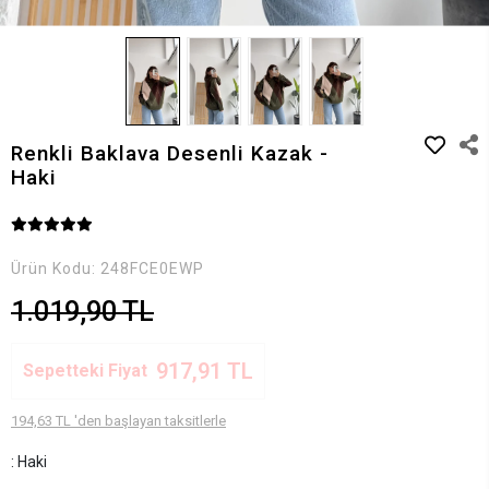
Renkli Baklava Desenli Kazak -
Haki
Ürün Kodu:
248FCE0EWP
1.019,90 TL
917,91 TL
Sepetteki Fiyat
194,63 TL 'den başlayan taksitlerle
: Haki