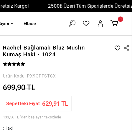
go!
2500₺ Üzeri Tüm Siparişlerde Ücretsiz Kargo!
0
Giyim
Elbise
Rachel Bağlamalı Bluz Müslin
Kumaş Haki - 1024
Ürün Kodu:
PX9OPFSTGX
699,90 TL
629,91 TL
Sepetteki Fiyat
133,56 TL 'den başlayan taksitlerle
: Haki