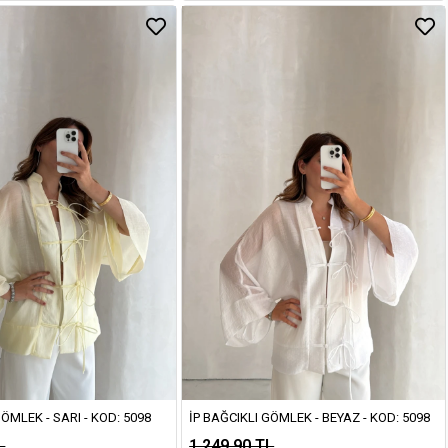
GÖMLEK - SARI - KOD: 5098
İP BAĞCIKLI GÖMLEK - BEYAZ - KOD: 5098
L
1.249,90 TL