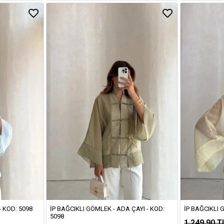
- KOD: 5098
İP BAĞCIKLI GÖMLEK - ADA ÇAYI - KOD:
İP BAĞCIKLI 
5098
1.249,90 T