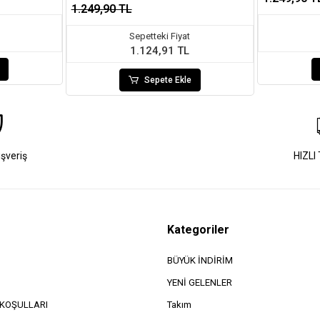
1.249,90 TL
Sepetteki Fiyat
1.124,91 TL
Sepete Ekle
ışveriş
HIZLI
Kategoriler
BÜYÜK İNDİRİM
YENİ GELENLER
e KOŞULLARI
Takım