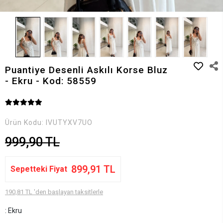
Puantiye Desenli Askılı Korse Bluz
- Ekru - Kod: 58559
Ürün Kodu:
IVUTYXV7UO
999,90 TL
899,91 TL
Sepetteki Fiyat
190,81 TL 'den başlayan taksitlerle
: Ekru