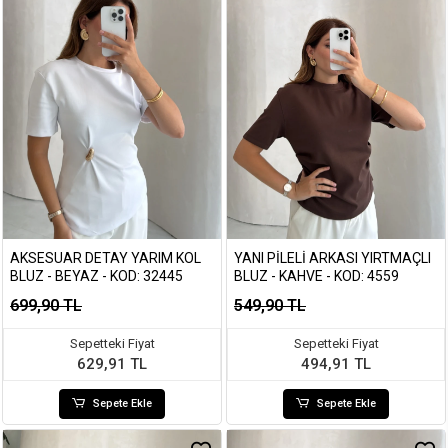
AKSESUAR DETAY YARIM KOL
YANI PILELI ARKASI YIRTMAÇLI
BLUZ - BEYAZ - KOD: 32445
BLUZ - KAHVE - KOD: 4559
699,90 TL
549,90 TL
Sepetteki Fiyat
Sepetteki Fiyat
629,91 TL
494,91 TL
Sepete Ekle
Sepete Ekle