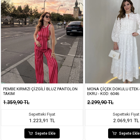
PEMBE KIRMIZI ÇIZGILI BLUZ PANTOLON
MONA ÇIÇEK DOKULU ETEK-
TAKIM
EKRU - KOD: 6046
1.359,90 TL
2.299,90 TL
Sepetteki Fiyat
Sepetteki Fiyat
1.223,91 TL
2.069,91 TL
Sepete Ekle
Sepete Ekle