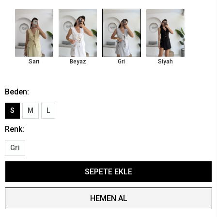
Sarı
Beyaz
Gri
Siyah
Beden:
S
M
L
Renk:
Gri
SEPETE EKLE
HEMEN AL