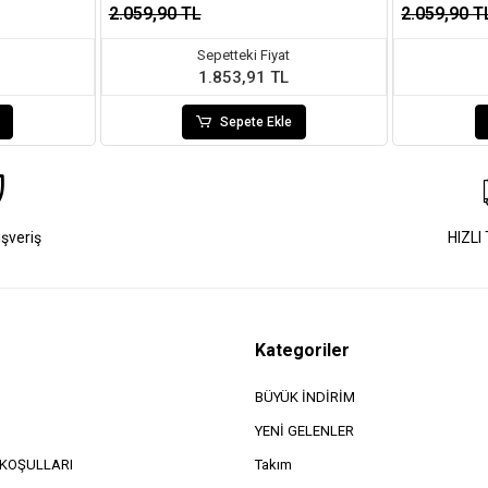
2.059,90 TL
2.059,90 T
Sepetteki Fiyat
1.853,91 TL
Sepete Ekle
ışveriş
HIZLI
Kategoriler
BÜYÜK İNDİRİM
YENİ GELENLER
e KOŞULLARI
Takım