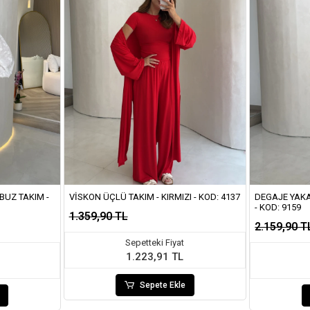
BUZ TAKIM -
VISKON ÜÇLÜ TAKIM - KIRMIZI - KOD: 4137
DEGAJE YAKA
- KOD: 9159
1.359,90 TL
2.159,90 T
Sepetteki Fiyat
1.223,91 TL
Sepete Ekle