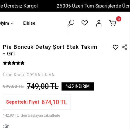
argo!
2500₺ Üzeri Tüm Siparişlerde Ücretsiz Kargo!
0
Giyim
Elbise
Pie Boncuk Detay Şort Etek Takım
- Gri
Ürün Kodu:
C996AUJJVA
749,00 TL
999,00 TL
%25 İNDİRİM
674,10 TL
Sepetteki Fiyat
142,93 TL 'den başlayan taksitlerle
: Gri