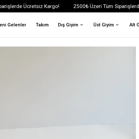
retsiz Kargo!
2500₺ Üzeri Tüm Siparişlerde Ücretsiz K
eni Gelenler
Takım
Dış Giyim
Üst Giyim
Alt 