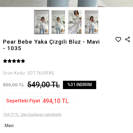
Pear Bebe Yaka Çizgili Bluz - Mavi
- 1035
Ürün Kodu:
5DT7650FAE
549,00 TL
800,00 TL
%31 İNDİRİM
494,10 TL
Sepetteki Fiyat
104,77 TL 'den başlayan taksitlerle
: Mavi