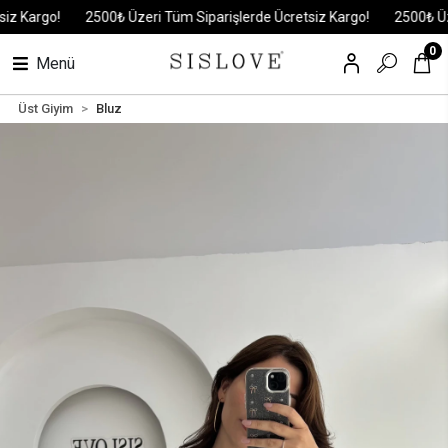
Kargo!
2500₺ Üzeri Tüm Siparişlerde Ücretsiz Kargo!
2500₺ Üzeri 
0
Menü
Üst Giyim
Bluz