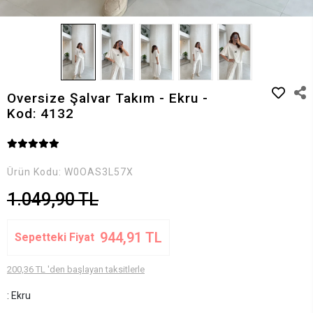
Oversize Şalvar Takım - Ekru -
Kod: 4132
Ürün Kodu:
W0OAS3L57X
1.049,90 TL
944,91 TL
Sepetteki Fiyat
200,36 TL 'den başlayan taksitlerle
: Ekru