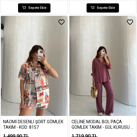
Sepete Ekle
Sepete Ekle
NAOMI DESENLI ŞORT GÖMLEK
CELINE MODAL BOL PAÇA
TAKIM - KOD: 8157
GÖMLEK TAKIM - GÜL KURUSU -
KOD: 7112
1.499,90 TL
1.719,90 TL