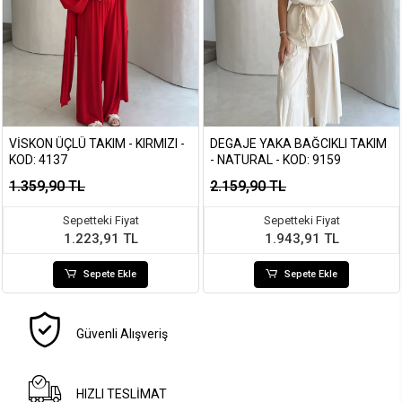
VISKON ÜÇLÜ TAKIM - KIRMIZI -
DEGAJE YAKA BAĞCIKLI TAKIM
KOD: 4137
- NATURAL - KOD: 9159
1.359,90 TL
2.159,90 TL
Sepetteki Fiyat
Sepetteki Fiyat
1.223,91 TL
1.943,91 TL
Sepete Ekle
Sepete Ekle
Güvenli Alışveriş
HIZLI TESLİMAT