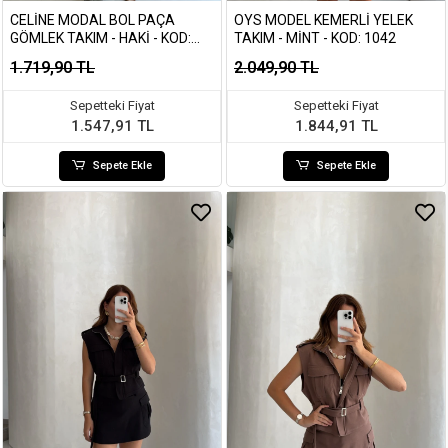
CELINE MODAL BOL PAÇA
OYS MODEL KEMERLI YELEK
GÖMLEK TAKIM - HAKI - KOD:
TAKIM - MINT - KOD: 1042
7112
1.719,90 TL
2.049,90 TL
Sepetteki Fiyat
Sepetteki Fiyat
1.547,91 TL
1.844,91 TL
Sepete Ekle
Sepete Ekle