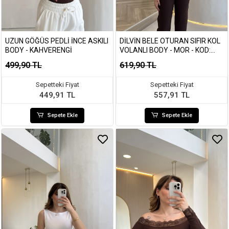
UZUN GÖĞÜS PEDLI İNCE ASKILI
DILVIN BELE OTURAN SIFIR KOL
BODY - KAHVERENGI
VOLANLI BODY - MOR - KOD:
21001
499,90 TL
619,90 TL
Sepetteki Fiyat
Sepetteki Fiyat
449,91 TL
557,91 TL
Sepete Ekle
Sepete Ekle