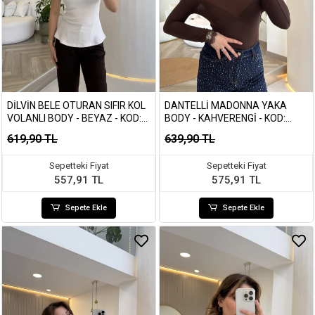
DILVIN BELE OTURAN SIFIR KOL
DANTELLI MADONNA YAKA
VOLANLI BODY - BEYAZ - KOD:
BODY - KAHVERENGI - KOD:
21001
5065
619,90 TL
639,90 TL
Sepetteki Fiyat
Sepetteki Fiyat
557,91 TL
575,91 TL
Sepete Ekle
Sepete Ekle