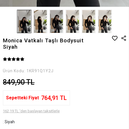
Monica Vatkalı Taşlı Bodysuit
Siyah
Ürün Kodu:
1KR91Q1Y2J
849,90 TL
764,91 TL
Sepetteki Fiyat
162,19 TL 'den başlayan taksitlerle
: Siyah