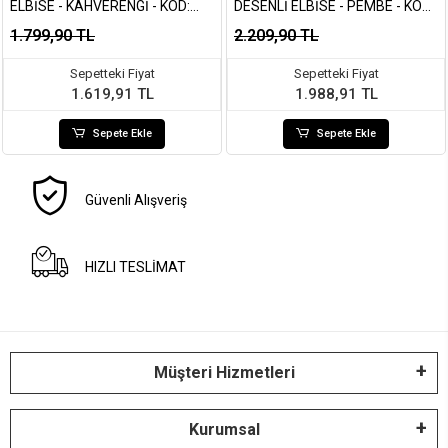
ELBISE - KAHVERENGI - KOD:
DESENLI ELBISE - PEMBE - KOD:
4179
3207
1.799,90 TL
2.209,90 TL
Sepetteki Fiyat
Sepetteki Fiyat
1.619,91 TL
1.988,91 TL
Sepete Ekle
Sepete Ekle
Güvenli Alışveriş
HIZLI TESLİMAT
Müşteri Hizmetleri
Kurumsal