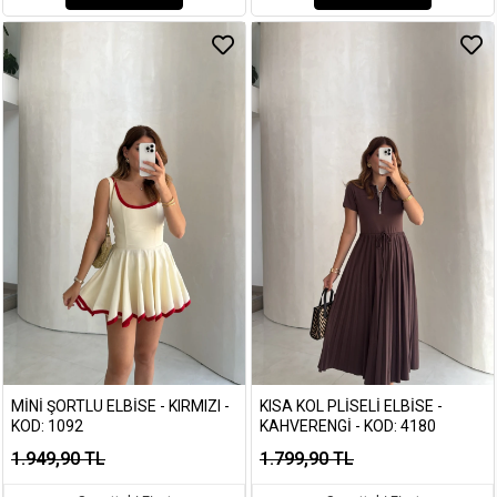
MINI ŞORTLU ELBISE - KIRMIZI -
KISA KOL PLISELI ELBISE -
KOD: 1092
KAHVERENGI - KOD: 4180
1.949,90 TL
1.799,90 TL