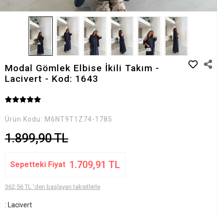
Modal Gömlek Elbise İkili Takım -
Lacivert - Kod: 1643
Ürün Kodu:
M6NT9T1Z74-1785
1.899,90 TL
1.709,91 TL
Sepetteki Fiyat
362,56 TL 'den başlayan taksitlerle
: Lacivert