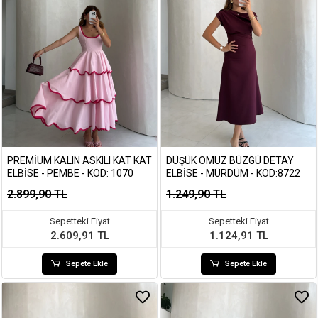
PREMIUM KALIN ASKILI KAT KAT
DÜŞÜK OMUZ BÜZGÜ DETAY
ELBISE - PEMBE - KOD: 1070
ELBISE - MÜRDÜM - KOD:8722
2.899,90 TL
1.249,90 TL
Sepetteki Fiyat
Sepetteki Fiyat
2.609,91 TL
1.124,91 TL
Sepete Ekle
Sepete Ekle