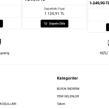
1.249,90 T
Sepetteki Fiyat
1.124,91 TL
Sepete Ekle
ışveriş
HIZLI
Kategoriler
BÜYÜK İNDİRİM
YENİ GELENLER
e KOŞULLARI
Takım