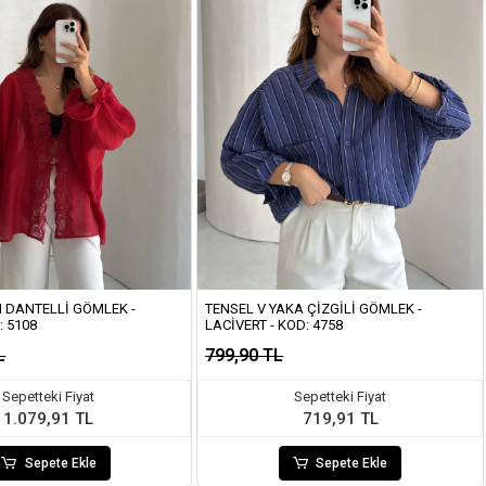
 DANTELLI GÖMLEK -
TENSEL V YAKA ÇIZGILI GÖMLEK -
: 5108
LACIVERT - KOD: 4758
L
799,90 TL
Sepetteki Fiyat
Sepetteki Fiyat
1.079,91 TL
719,91 TL
Sepete Ekle
Sepete Ekle