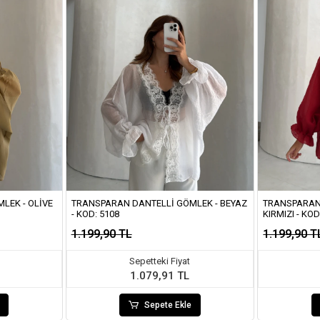
LEK - OLIVE
TRANSPARAN DANTELLI GÖMLEK - BEYAZ
TRANSPARAN
- KOD: 5108
KIRMIZI - KOD
1.199,90 TL
1.199,90 T
Sepetteki Fiyat
1.079,91 TL
Sepete Ekle