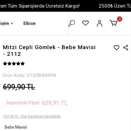
arişlerde Ücretsiz Kargo!
2500₺ Üzeri Tüm Siparişl
0
Giyim
Elbise
Mitzi Cepli Gömlek - Bebe Mavisi
- 2112
Ürün Kodu:
CTQ3BW99PA
699,90 TL
629,91 TL
Sepetteki Fiyat
133,56 TL 'den başlayan taksitlerle
: Bebe Mavisi