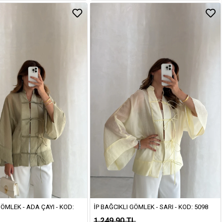
GÖMLEK - ADA ÇAYI - KOD:
İP BAĞCIKLI GÖMLEK - SARI - KOD: 5098
1.249,90 TL