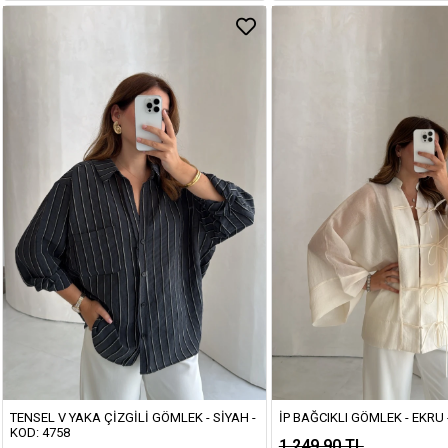
TENSEL V YAKA ÇIZGILI GÖMLEK - SIYAH -
İP BAĞCIKLI GÖMLEK - EKRU 
KOD: 4758
1.249,90 TL