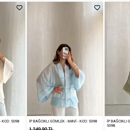
- KOD: 5098
İP BAĞCIKLI GÖMLEK - MAVI - KOD: 5098
İP BAĞCIKLI 
5098
1.249,90 TL