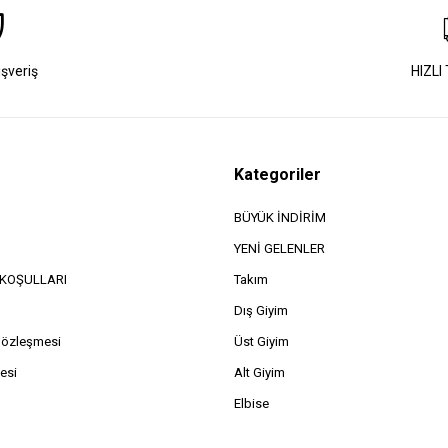
ışveriş
HIZLI
Kategoriler
BÜYÜK İNDİRİM
YENİ GELENLER
e KOŞULLARI
Takım
Dış Giyim
Sözleşmesi
Üst Giyim
esi
Alt Giyim
Elbise