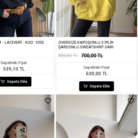
T - LACIVERT - KOD: 1053
OVERSIZE KAPÜŞONLU 3 İPLIK
ŞARDONLU SWEATSHIRT SARI
700,00 TL
800,00 TL
Sepetteki Fiyat
Sepetteki Fiyat
539,10 TL
630,00 TL
Sepete Ekle
Sepete Ekle