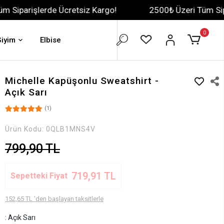
e Ücretsiz Kargo!
2500₺ Üzeri Tüm Siparişlerde Ücr
0
Giyim
Elbise
Michelle Kapüşonlu Sweatshirt -
Açık Sarı
(1)
Ürün Kodu:
0QLB1MNS4V
799,90 TL
719,91 TL
Sepetteki Fiyat
152,65 TL 'den başlayan taksitlerle
: Açık Sarı