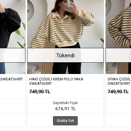
Tükendi
 SWEATSHIRT
HAKI ÇIZGILI KREM POLO YAKA
SIYAH ÇIZGI
SWEATSHIRT
SWEATSHIRT
749,90 TL
749,90 TL
Sepetteki Fiyat
674,91 TL
Stokta Yok