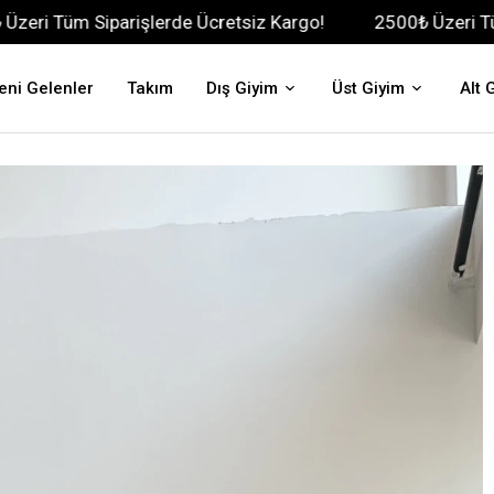
arişlerde Ücretsiz Kargo!
2500₺ Üzeri Tüm Siparişlerd
eni Gelenler
Takım
Dış Giyim
Üst Giyim
Alt 