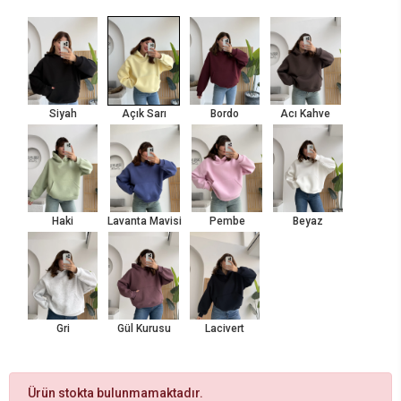
Siyah
Açık Sarı
Bordo
Acı Kahve
Haki
Lavanta Mavisi
Pembe
Beyaz
Gri
Gül Kurusu
Lacivert
Ürün stokta bulunmamaktadır.