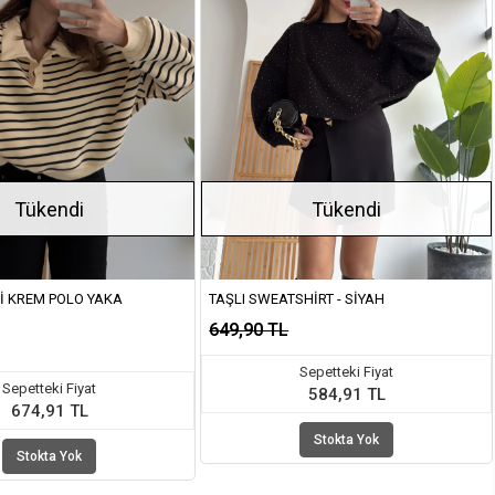
Tükendi
Tükendi
LI KREM POLO YAKA
TAŞLI SWEATSHIRT - SIYAH
649,90 TL
Sepetteki Fiyat
Sepetteki Fiyat
584,91 TL
674,91 TL
Stokta Yok
Stokta Yok