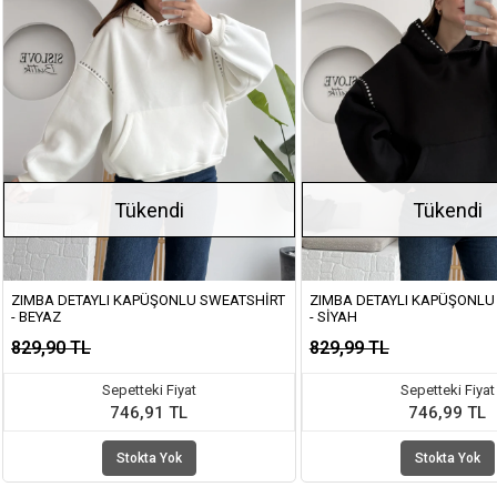
Tükendi
Tükendi
ZIMBA DETAYLI KAPÜŞONLU SWEATSHIRT
ZIMBA DETAYLI KAPÜŞONLU
- BEYAZ
- SIYAH
829,90 TL
829,99 TL
Sepetteki Fiyat
Sepetteki Fiyat
746,91 TL
746,99 TL
Stokta Yok
Stokta Yok