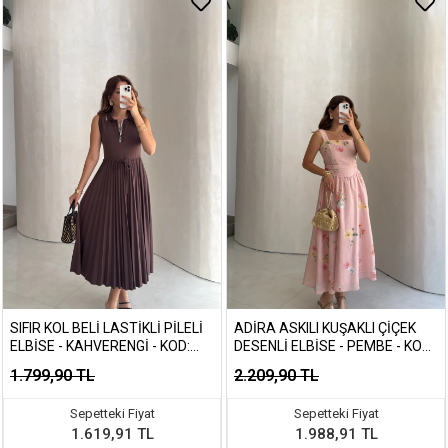
SIFIR KOL BELI LASTIKLI PILELI
ADIRA ASKILI KUŞAKLI ÇIÇEK
ELBISE - KAHVERENGI - KOD:
DESENLI ELBISE - PEMBE - KOD:
4179
3207
1.799,90 TL
2.209,90 TL
Sepetteki Fiyat
Sepetteki Fiyat
1.619,91 TL
1.988,91 TL