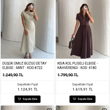
DÜŞÜK OMUZ BÜZGÜ DETAY
KISA KOL PLISELI ELBISE -
ELBISE - MINT - KOD:8722
KAHVERENGI - KOD: 4180
1.249,90 TL
1.799,90 TL
Sepetteki Fiyat
Sepetteki Fiyat
1.124,91 TL
1.619,91 TL
Sepete Ekle
Sepete Ekle