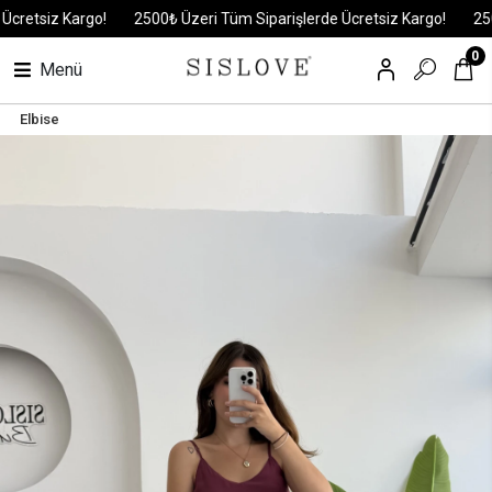
tsiz Kargo!
2500₺ Üzeri Tüm Siparişlerde Ücretsiz Kargo!
2500₺ 
0
Menü
Elbise