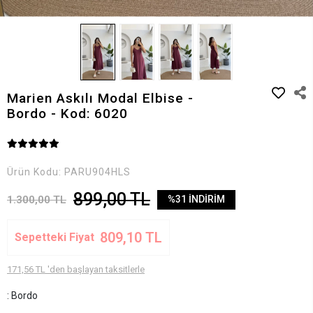
Marien Askılı Modal Elbise -
Bordo - Kod: 6020
Ürün Kodu:
PARU904HLS
899,00 TL
1.300,00 TL
%31 İNDİRİM
809,10 TL
Sepetteki Fiyat
171,56 TL 'den başlayan taksitlerle
: Bordo