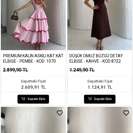
PREMIUM KALIN ASKILI KAT KAT
DÜŞÜK OMUZ BÜZGÜ DETAY
ELBISE - PEMBE - KOD: 1070
ELBISE - KAHVE - KOD:8722
2.899,90 TL
1.249,90 TL
Sepetteki Fiyat
Sepetteki Fiyat
2.609,91 TL
1.124,91 TL
Sepete Ekle
Sepete Ekle