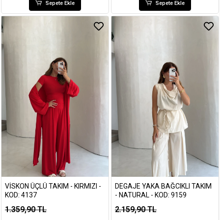
Sepete Ekle
Sepete Ekle
VISKON ÜÇLÜ TAKIM - KIRMIZI -
DEGAJE YAKA BAĞCIKLI TAKIM
KOD: 4137
- NATURAL - KOD: 9159
1.359,90 TL
2.159,90 TL