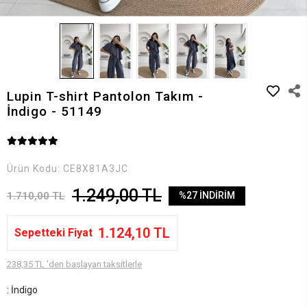
Lupin T-shirt Pantolon Takım -
İndigo - 51149
Ürün Kodu:
CE8X81A3JC
1.249,00 TL
1.710,00 TL
%27 İNDİRİM
1.124,10 TL
Sepetteki Fiyat
238,35 TL 'den başlayan taksitlerle
: İndigo