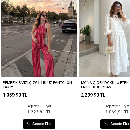
PEMBE KIRMIZI ÇIZGILI BLUZ PANTOLON
MONA ÇIÇEK DOKULU ETEK-
TAKIM
EKRU - KOD: 6046
1.359,90 TL
2.299,90 TL
Sepetteki Fiyat
Sepetteki Fiyat
1.223,91 TL
2.069,91 TL
Sepete Ekle
Sepete Ekle