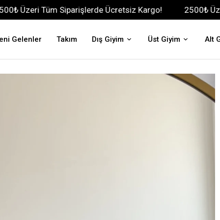
üm Siparişlerde Ücretsiz Kargo!
2500₺ Üzeri Tüm Sipar
eni Gelenler
Takım
Dış Giyim
Üst Giyim
Alt 