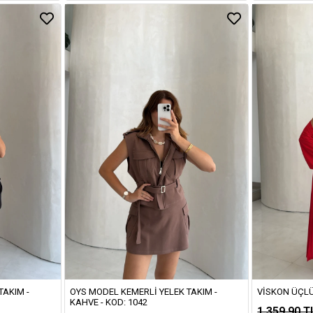
TAKIM -
OYS MODEL KEMERLI YELEK TAKIM -
VISKON ÜÇLÜ 
KAHVE - KOD: 1042
1.359,90 T