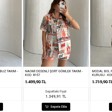
BUZ TAKIM -
NAOMI DESENLI ŞORT GÖMLEK TAKIM -
MODAL BOL P
KOD: 8157
KURUSU - KO
1.499,90 TL
1.719,90 T
Sepetteki Fiyat
1.349,91 TL
Sepete Ekle