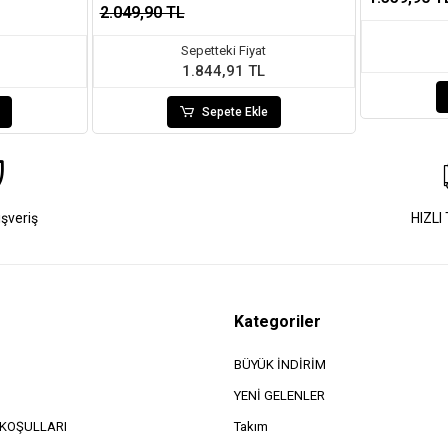
2.049,90 TL
Sepetteki Fiyat
1.844,91 TL
Sepete Ekle
ışveriş
HIZLI
Kategoriler
BÜYÜK İNDİRİM
YENİ GELENLER
e KOŞULLARI
Takım