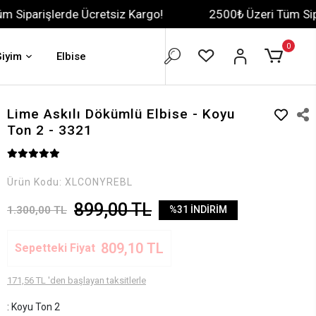
de Ücretsiz Kargo!
2500₺ Üzeri Tüm Siparişlerde Üc
0
Giyim
Elbise
Lime Askılı Dökümlü Elbise - Koyu
Ton 2 - 3321
Ürün Kodu:
XLCONYREBL
899,00 TL
1.300,00 TL
%31 İNDİRİM
809,10 TL
Sepetteki Fiyat
171,56 TL 'den başlayan taksitlerle
: Koyu Ton 2