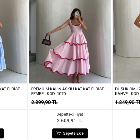
AT ELBISE -
PREMIUM KALIN ASKILI KAT KAT ELBISE -
DÜŞÜK OMUZ 
PEMBE - KOD: 1070
KAHVE - KOD
2.899,90 TL
1.249,90 T
Sepetteki Fiyat
2.609,91 TL
Sepete Ekle