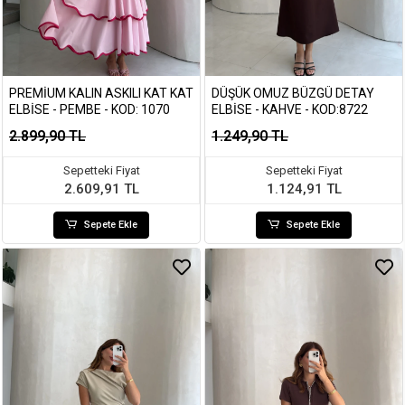
PREMIUM KALIN ASKILI KAT KAT
DÜŞÜK OMUZ BÜZGÜ DETAY
ELBISE - PEMBE - KOD: 1070
ELBISE - KAHVE - KOD:8722
2.899,90 TL
1.249,90 TL
Sepetteki Fiyat
Sepetteki Fiyat
2.609,91 TL
1.124,91 TL
Sepete Ekle
Sepete Ekle