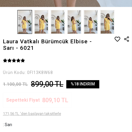
Laura Vatkalı Bürümcük Elbise -
Sarı - 6021
Ürün Kodu:
0FI13K8W68
899,00 TL
1.100,00 TL
%18 İNDİRİM
809,10 TL
Sepetteki Fiyat
171,56 TL 'den başlayan taksitlerle
: Sarı