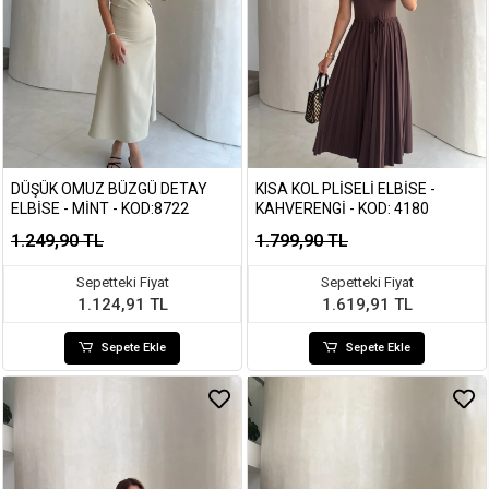
DÜŞÜK OMUZ BÜZGÜ DETAY
KISA KOL PLISELI ELBISE -
ELBISE - MINT - KOD:8722
KAHVERENGI - KOD: 4180
1.249,90 TL
1.799,90 TL
Sepetteki Fiyat
Sepetteki Fiyat
1.124,91 TL
1.619,91 TL
Sepete Ekle
Sepete Ekle