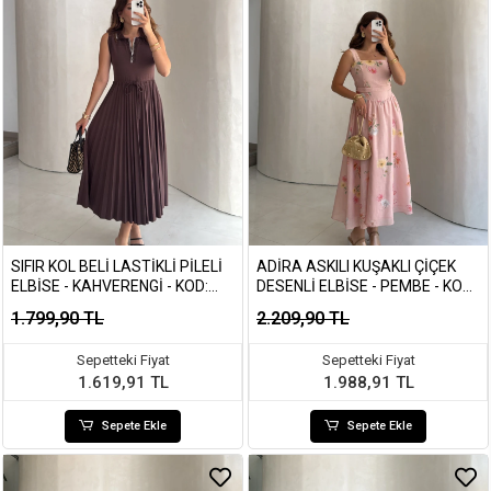
SIFIR KOL BELI LASTIKLI PILELI
ADIRA ASKILI KUŞAKLI ÇIÇEK
ELBISE - KAHVERENGI - KOD:
DESENLI ELBISE - PEMBE - KOD:
4179
3207
1.799,90 TL
2.209,90 TL
Sepetteki Fiyat
Sepetteki Fiyat
1.619,91 TL
1.988,91 TL
Sepete Ekle
Sepete Ekle