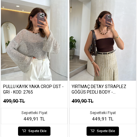
PULLU KAYIK YAKA CROP ÜST -
YIRTMAÇ DETAY STRAPLEZ
GRI - KOD: 2765
GÖĞÜS PEDLI BODY -
KAHVERENGI
499,90 TL
499,90 TL
Sepetteki Fiyat
Sepetteki Fiyat
449,91 TL
449,91 TL
Sepete Ekle
Sepete Ekle