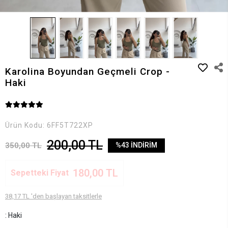
Karolina Boyundan Geçmeli Crop -
Haki
Ürün Kodu:
6FF5T722XP
200,00 TL
350,00 TL
%43 İNDİRİM
180,00 TL
Sepetteki Fiyat
38,17 TL 'den başlayan taksitlerle
: Haki