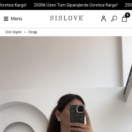
siz Kargo!
2500₺ Üzeri Tüm Siparişlerde Ücretsiz Kargo!
2500₺ Ü
0
Menü
Üst Giyim
Crop