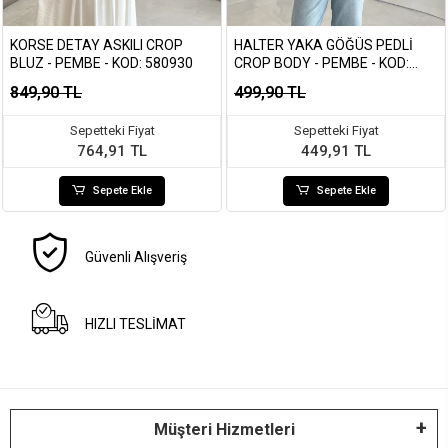
KORSE DETAY ASKILI CROP
HALTER YAKA GÖĞÜS PEDLI
BLUZ - PEMBE - KOD: 580930
CROP BODY - PEMBE - KOD:
5044
849,90 TL
499,90 TL
Sepetteki Fiyat
Sepetteki Fiyat
764,91 TL
449,91 TL
Sepete Ekle
Sepete Ekle
Güvenli Alışveriş
HIZLI TESLİMAT
Müşteri Hizmetleri