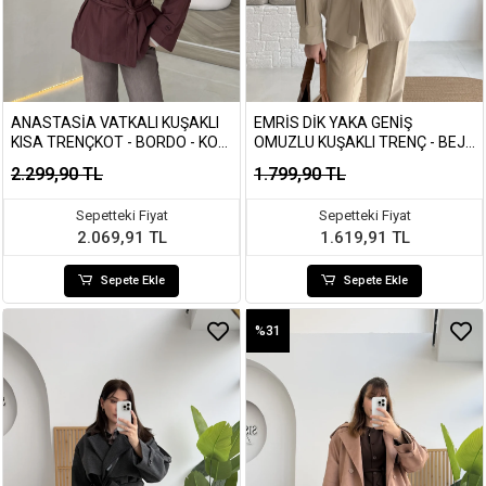
ANASTASIA VATKALI KUŞAKLI
EMRIS DIK YAKA GENIŞ
KISA TRENÇKOT - BORDO - KOD:
OMUZLU KUŞAKLI TRENÇ - BEJ
9609
TONLARI - KOD: 7623
2.299,90 TL
1.799,90 TL
Sepetteki Fiyat
Sepetteki Fiyat
2.069,91 TL
1.619,91 TL
Sepete Ekle
Sepete Ekle
%31