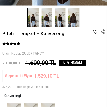
Pileli Trençkot - Kahverengi
Ürün Kodu:
2ULDFT5H7Y
1.699,00 TL
2.100,00 TL
%19 İNDİRİM
1.529,10 TL
Sepetteki Fiyat
324,23 TL 'den başlayan taksitlerle
: Kahverengi