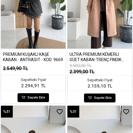
PREMIUM KUŞAKLI KAŞE
ULTRA PREMIUM KEMERLI
KABAN - ANTRASIT - KOD: 9669
SÜET KABAN-TRENÇ FINDIK
RENGI - 9608
3.500,00 TL
2.549,90 TL
2.399,00 TL
Sepetteki Fiyat
Sepetteki Fiyat
2.294,91 TL
2.159,10 TL
Sepete Ekle
Sepete Ekle
%31
%31