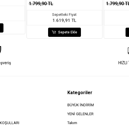
1.799,90 TL
1.799,90 T
Sepetteki Fiyat
1.619,91 TL
Sepete Ekle
ışveriş
HIZLI
Kategoriler
BÜYÜK İNDİRİM
YENİ GELENLER
e KOŞULLARI
Takım