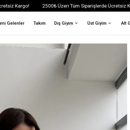
o!
2500₺ Üzeri Tüm Siparişlerde Ücretsiz Kargo!
eni Gelenler
Takım
Dış Giyim
Üst Giyim
Alt 