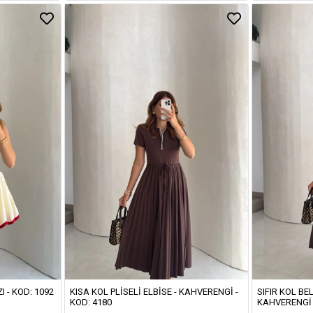
I - KOD: 1092
KISA KOL PLISELI ELBISE - KAHVERENGI -
SIFIR KOL BEL
KOD: 4180
KAHVERENGI 