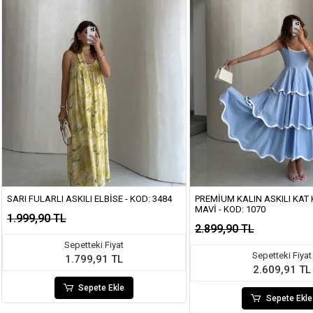
SARI FULARLI ASKILI ELBISE - KOD: 3484
PREMIUM KALIN ASKILI KAT K
MAVI - KOD: 1070
1.999,90 TL
2.899,90 TL
Sepetteki Fiyat
Sepetteki Fiyat
1.799,91 TL
2.609,91 TL
Sepete Ekle
Sepete Ekle