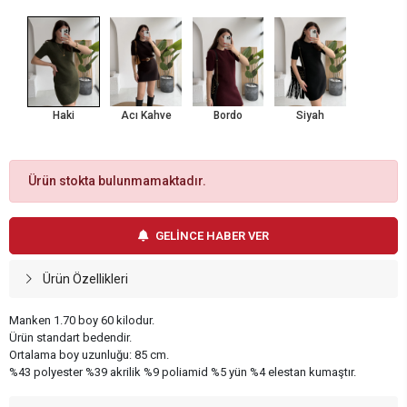
Haki
Acı Kahve
Bordo
Siyah
Ürün stokta bulunmamaktadır.
GELİNCE HABER VER
Ürün Özellikleri
Manken 1.70 boy 60 kilodur.
Ürün standart bedendir.
Ortalama boy uzunluğu: 85 cm.
%43 polyester %39 akrilik %9 poliamid %5 yün %4 elestan kumaştır.