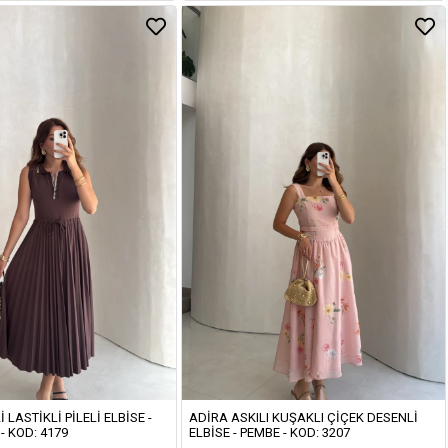
I LASTIKLI PILELI ELBISE -
ADIRA ASKILI KUŞAKLI ÇIÇEK DESENLI
- KOD: 4179
ELBISE - PEMBE - KOD: 3207