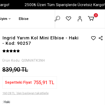
2500₺ Üzeri Tüm Siparişlerde Ücretsiz Kargo!
2500₺
0
Giyim
Elbise
Ingrid Yarım Kol Mini Elbise - Haki
- Kod: 90257
Ürün Kodu:
Q0M6NTK3NH
839,90 TL
755,91 TL
Sepetteki Fiyat
160,28 TL 'den başlayan taksitlerle
: Haki