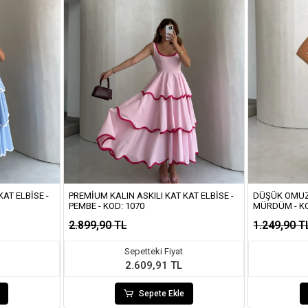
AT ELBISE -
PREMIUM KALIN ASKILI KAT KAT ELBISE -
DÜŞÜK OMUZ 
PEMBE - KOD: 1070
MÜRDÜM - K
2.899,90 TL
1.249,90 T
Sepetteki Fiyat
2.609,91 TL
Sepete Ekle