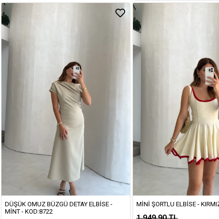
DÜŞÜK OMUZ BÜZGÜ DETAY ELBISE -
MINI ŞORTLU ELBISE - KIRMIZ
MINT - KOD:8722
1.949,90 TL