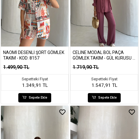
NAOMI DESENLI ŞORT GÖMLEK
CELINE MODAL BOL PAÇA
TAKIM - KOD: 8157
GÖMLEK TAKIM - GÜL KURUSU -
KOD: 7112
1.499,90 TL
1.719,90 TL
Sepetteki Fiyat
Sepetteki Fiyat
1.349,91 TL
1.547,91 TL
Sepete Ekle
Sepete Ekle