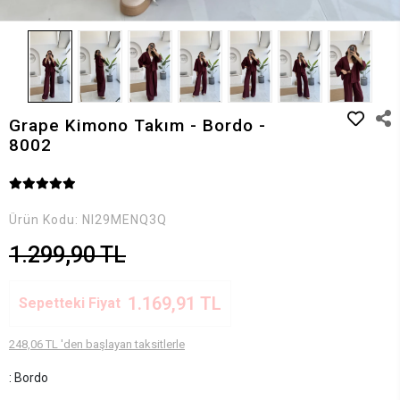
Grape Kimono Takım - Bordo -
8002
Ürün Kodu:
NI29MENQ3Q
1.299,90 TL
1.169,91 TL
Sepetteki Fiyat
248,06 TL 'den başlayan taksitlerle
: Bordo