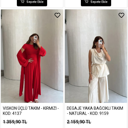
Sepete Ekle
Sepete Ekle
VISKON ÜÇLÜ TAKIM - KIRMIZI -
DEGAJE YAKA BAĞCIKLI TAKIM
KOD: 4137
- NATURAL - KOD: 9159
1.359,90 TL
2.159,90 TL