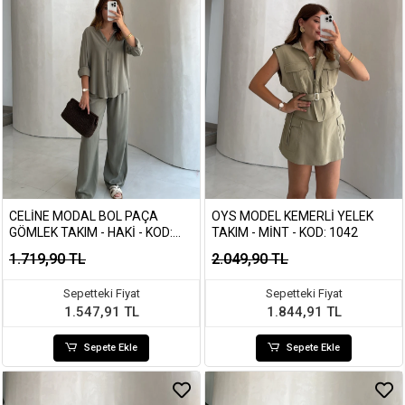
CELINE MODAL BOL PAÇA
OYS MODEL KEMERLI YELEK
GÖMLEK TAKIM - HAKI - KOD:
TAKIM - MINT - KOD: 1042
7112
1.719,90 TL
2.049,90 TL
Sepetteki Fiyat
Sepetteki Fiyat
1.547,91 TL
1.844,91 TL
Sepete Ekle
Sepete Ekle