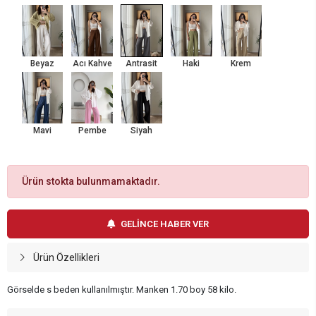
Beyaz
Acı Kahve
Antrasit
Haki
Krem
Mavi
Pembe
Siyah
Ürün stokta bulunmamaktadır.
GELİNCE HABER VER
Ürün Özellikleri
Görselde s beden kullanılmıştır. Manken 1.70 boy 58 kilo.