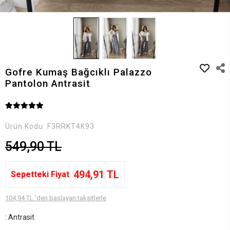
Gofre Kumaş Bağcıklı Palazzo
Pantolon Antrasit
Ürün Kodu:
F3RRKT4K93
549,90 TL
494,91 TL
Sepetteki Fiyat
104,94 TL 'den başlayan taksitlerle
: Antrasit