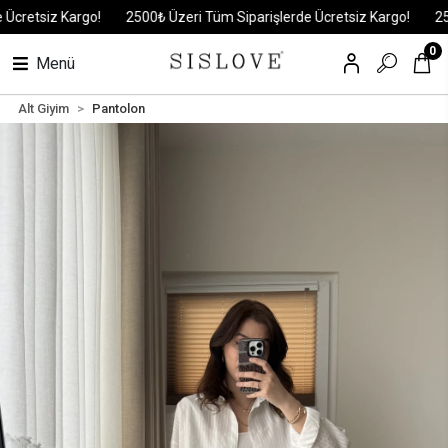
etsiz Kargo!
2500₺ Üzeri Tüm Siparişlerde Ücretsiz Kargo!
2500₺ 
0
Menü
Alt Giyim
Pantolon