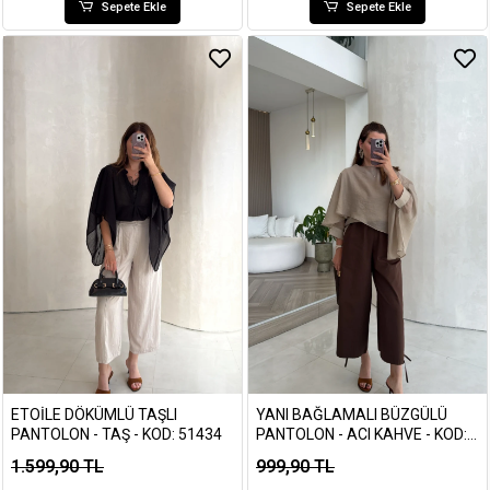
Sepete Ekle
Sepete Ekle
ETOILE DÖKÜMLÜ TAŞLI
YANI BAĞLAMALI BÜZGÜLÜ
PANTOLON - TAŞ - KOD: 51434
PANTOLON - ACI KAHVE - KOD:
1659
1.599,90 TL
999,90 TL