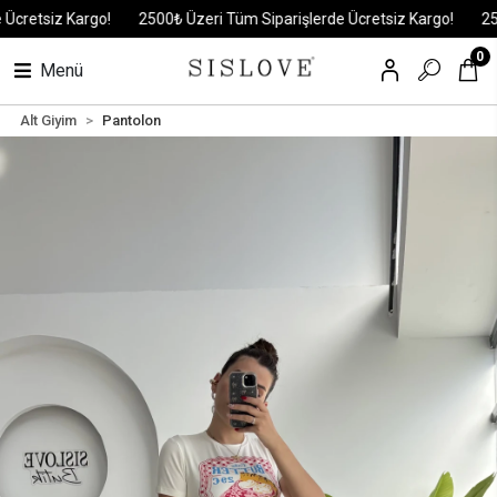
etsiz Kargo!
2500₺ Üzeri Tüm Siparişlerde Ücretsiz Kargo!
2500₺ 
0
Menü
Alt Giyim
Pantolon