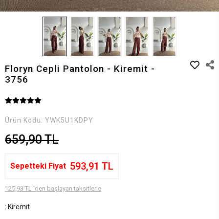
Floryn Cepli Pantolon - Kiremit -
3756
Ürün Kodu:
YWK5U1KDPY
659,90 TL
593,91 TL
Sepetteki Fiyat
125,93 TL 'den başlayan taksitlerle
: Kiremit