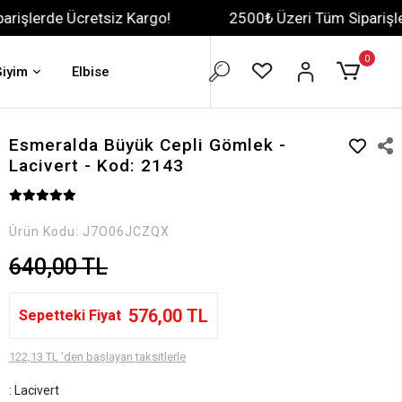
etsiz Kargo!
2500₺ Üzeri Tüm Siparişlerde Ücretsiz
0
Giyim
Elbise
Esmeralda Büyük Cepli Gömlek -
Lacivert - Kod: 2143
Ürün Kodu:
J7O06JCZQX
640,00 TL
576,00 TL
Sepetteki Fiyat
122,13 TL 'den başlayan taksitlerle
: Lacivert