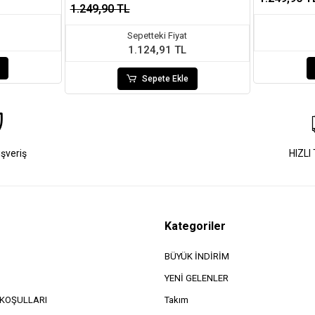
1.249,90 TL
Sepetteki Fiyat
1.124,91 TL
Sepete Ekle
ışveriş
HIZLI
Kategoriler
BÜYÜK İNDİRİM
YENİ GELENLER
e KOŞULLARI
Takım