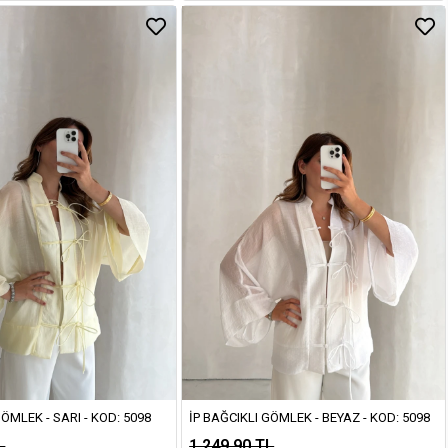
GÖMLEK - SARI - KOD: 5098
İP BAĞCIKLI GÖMLEK - BEYAZ - KOD: 5098
L
1.249,90 TL