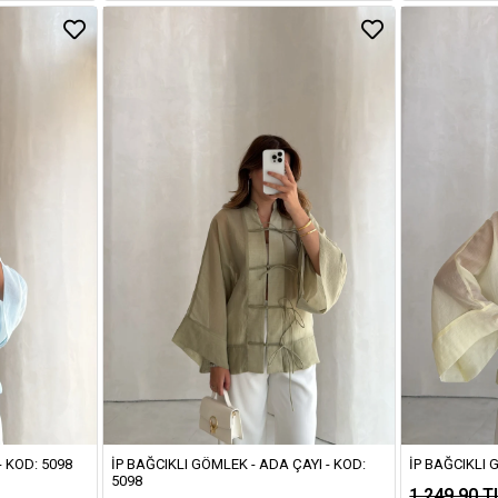
- KOD: 5098
İP BAĞCIKLI GÖMLEK - ADA ÇAYI - KOD:
İP BAĞCIKLI 
5098
1.249,90 T