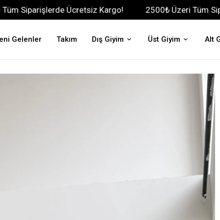
erde Ücretsiz Kargo!
2500₺ Üzeri Tüm Siparişlerde Ücr
eni Gelenler
Takım
Dış Giyim
Üst Giyim
Alt 