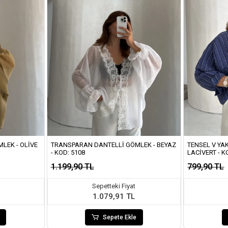
LEK - OLIVE
TRANSPARAN DANTELLI GÖMLEK - BEYAZ
TENSEL V YA
- KOD: 5108
LACIVERT - K
1.199,90 TL
799,90 TL
Sepetteki Fiyat
1.079,91 TL
Sepete Ekle