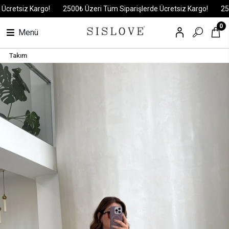
tsiz Kargo!
2500₺ Üzeri Tüm Siparişlerde Ücretsiz Kargo!
2500₺ 
0
Menü
Takım