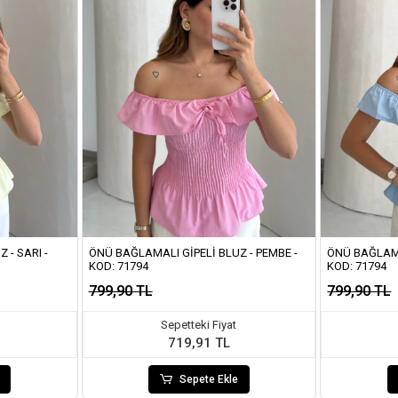
 - SARI -
ÖNÜ BAĞLAMALI GIPELI BLUZ - PEMBE -
ÖNÜ BAĞLAMA
KOD: 71794
KOD: 71794
799,90 TL
799,90 TL
Sepetteki Fiyat
719,91 TL
Sepete Ekle