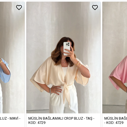
UZ - MAVI -
MÜSLIN BAĞLAMALI CROP BLUZ - TAŞ -
MÜSLIN BAĞL
KOD: 4729
- KOD: 4729