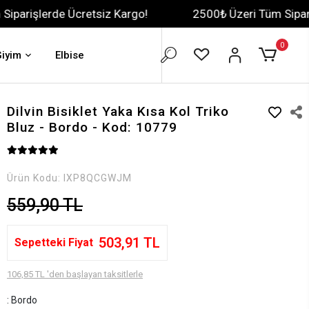
 Ücretsiz Kargo!
2500₺ Üzeri Tüm Siparişlerde Ücre
0
Giyim
Elbise
Dilvin Bisiklet Yaka Kısa Kol Triko
Bluz - Bordo - Kod: 10779
Ürün Kodu:
IXP8QCGWJM
559,90 TL
503,91 TL
Sepetteki Fiyat
106,85 TL 'den başlayan taksitlerle
: Bordo