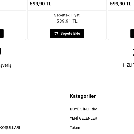
599,90 TL
599,90 TL
Sepetteki Fiyat
539,91 TL
Sepete Ekle
ışveriş
HIZLI
Kategoriler
BÜYÜK İNDİRİM
YENİ GELENLER
e KOŞULLARI
Takım