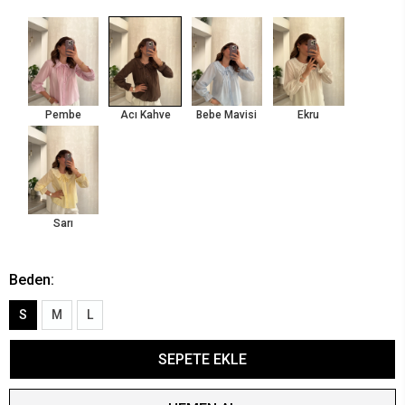
Pembe
Acı Kahve
Bebe Mavisi
Ekru
Sarı
Beden:
S
M
L
SEPETE EKLE