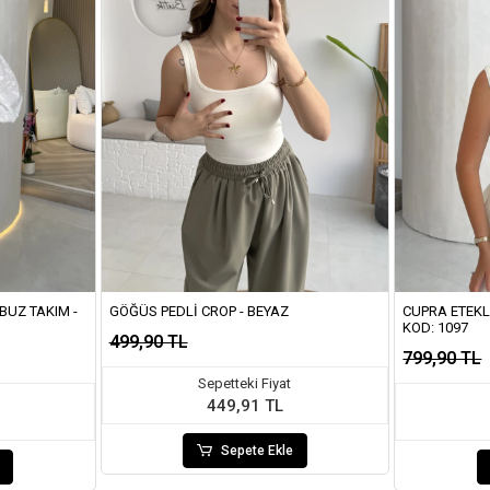
BUZ TAKIM -
GÖĞÜS PEDLI CROP - BEYAZ
CUPRA ETEKLI
KOD: 1097
499,90 TL
799,90 TL
Sepetteki Fiyat
449,91 TL
Sepete Ekle