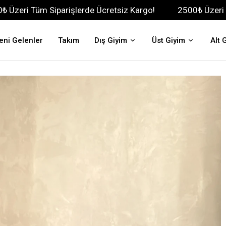
iparişlerde Ücretsiz Kargo!
2500₺ Üzeri Tüm Siparişle
eni Gelenler
Takım
Dış Giyim
Üst Giyim
Alt 