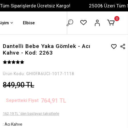
rde Ücretsiz Kargo!
2500₺ Üzeri Tüm Siparişlerde Ü
0
Giyim
Elbise
Dantelli Bebe Yaka Gömlek - Acı
Kahve - Kod: 2263
Ürün Kodu:
GHI0FA6UCI-1017-1118
849,90 TL
764,91 TL
Sepetteki Fiyat
162,19 TL 'den başlayan taksitlerle
: Acı Kahve