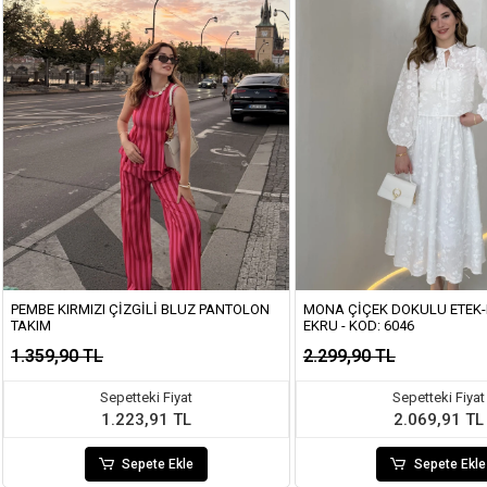
PEMBE KIRMIZI ÇIZGILI BLUZ PANTOLON
MONA ÇIÇEK DOKULU ETEK-
TAKIM
EKRU - KOD: 6046
1.359,90 TL
2.299,90 TL
Sepetteki Fiyat
Sepetteki Fiyat
1.223,91 TL
2.069,91 TL
Sepete Ekle
Sepete Ekle