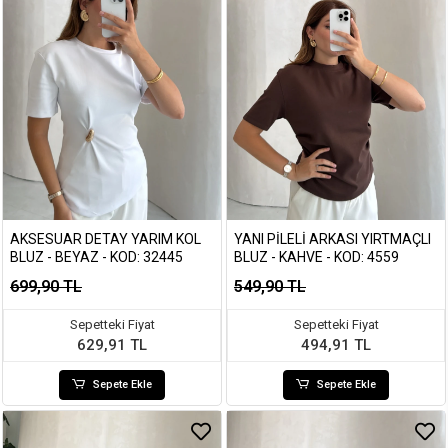
AKSESUAR DETAY YARIM KOL
YANI PILELI ARKASI YIRTMAÇLI
BLUZ - BEYAZ - KOD: 32445
BLUZ - KAHVE - KOD: 4559
699,90 TL
549,90 TL
Sepetteki Fiyat
Sepetteki Fiyat
629,91 TL
494,91 TL
Sepete Ekle
Sepete Ekle