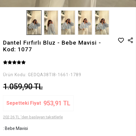
Dantel Fırfırlı Bluz - Bebe Mavisi -
Kod: 1077
Ürün Kodu:
GEDQA38TI8-1661-1789
1.059,90 TL
953,91 TL
Sepetteki Fiyat
202,26 TL 'den başlayan taksitlerle
: Bebe Mavisi