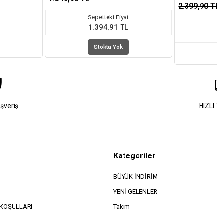
2.399,90 T
Sepetteki Fiyat
1.394,91 TL
Stokta Yok
ışveriş
HIZLI
Kategoriler
BÜYÜK İNDİRİM
YENİ GELENLER
e KOŞULLARI
Takım