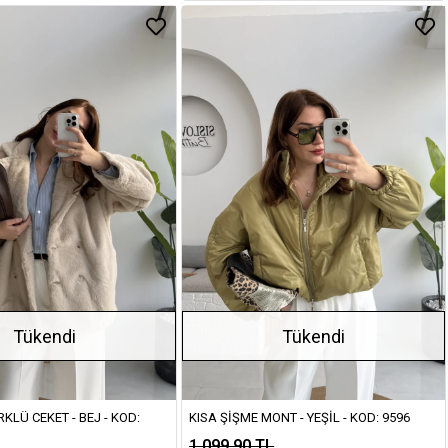
Tükendi
Tükendi
KLÜ CEKET - BEJ - KOD:
KISA ŞIŞME MONT - YEŞIL - KOD: 9596
1.099,90 TL