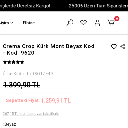
tsiz Kargo!
2500₺ Üzeri Tüm Siparişlerde Ücretsiz 
0
Giyim
Elbise
Crema Crop Kürk Mont Beyaz Kod
- Kod: 9620
Ürün Kodu:
T7R8O1ZF49
1.399,90 TL
1.259,91 TL
Sepetteki Fiyat
267,15 TL 'den başlayan taksitlerle
: Beyaz