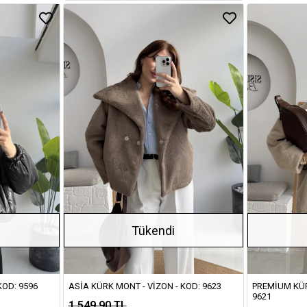
Tükendi
KOD: 9596
ASIA KÜRK MONT - VIZON - KOD: 9623
PREMIUM KÜR
9621
1.549,90 TL