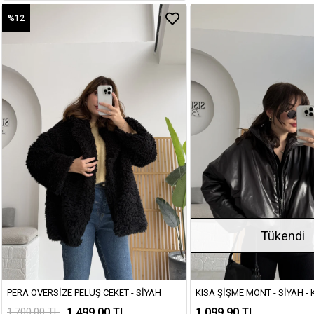
%12
Tükendi
PERA OVERSIZE PELUŞ CEKET - SIYAH
KISA ŞIŞME MONT - SIYAH - 
1.499,00 TL
1.099,90 TL
1.700,00 TL