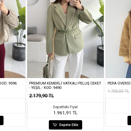
KOD: 9596
PREMIUM KEMERLI VATKALI PELUŞ CEKET
PERA OVERSI
- YEŞIL - KOD: 9490
1.700,00 TL
2.179,90 TL
Sepetteki Fiyat
1.961,91 TL
Sepete Ekle