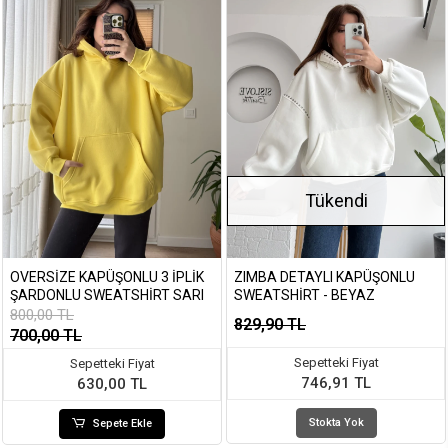
Tükendi
OVERSIZE KAPÜŞONLU 3 İPLIK
ZIMBA DETAYLI KAPÜŞONLU
ŞARDONLU SWEATSHIRT SARI
SWEATSHIRT - BEYAZ
800,00 TL
829,90 TL
700,00 TL
Sepetteki Fiyat
Sepetteki Fiyat
746,91 TL
630,00 TL
Stokta Yok
Sepete Ekle