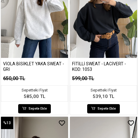
VIOLA BISIKLET YAKA SWEAT -
FITILLI SWEAT - LACIVERT -
GRI
KOD: 1053
650,00 TL
599,00 TL
Sepetteki Fiyat
Sepetteki Fiyat
585,00 TL
539,10 TL
Sepete Ekle
Sepete Ekle
%13