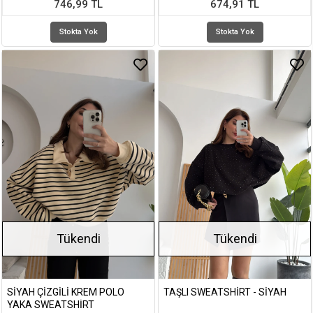
746,99 TL
674,91 TL
Stokta Yok
Stokta Yok
Tükendi
Tükendi
SIYAH ÇIZGILI KREM POLO
TAŞLI SWEATSHIRT - SIYAH
YAKA SWEATSHIRT