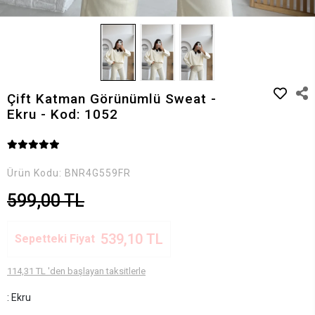
Çift Katman Görünümlü Sweat -
Ekru - Kod: 1052
Ürün Kodu:
BNR4G559FR
599,00 TL
539,10 TL
Sepetteki Fiyat
114,31 TL 'den başlayan taksitlerle
: Ekru