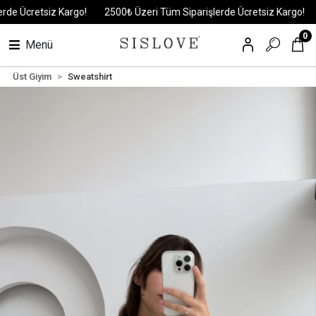
 Ücretsiz Kargo!
2500₺ Üzeri Tüm Siparişlerde Ücretsiz Kargo!
25
0
Menü
Üst Giyim
Sweatshirt