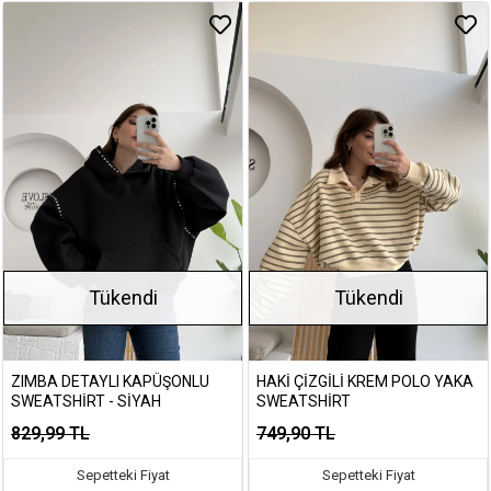
Tükendi
Tükendi
ZIMBA DETAYLI KAPÜŞONLU
HAKI ÇIZGILI KREM POLO YAKA
SWEATSHIRT - SIYAH
SWEATSHIRT
829,99 TL
749,90 TL
Sepetteki Fiyat
Sepetteki Fiyat