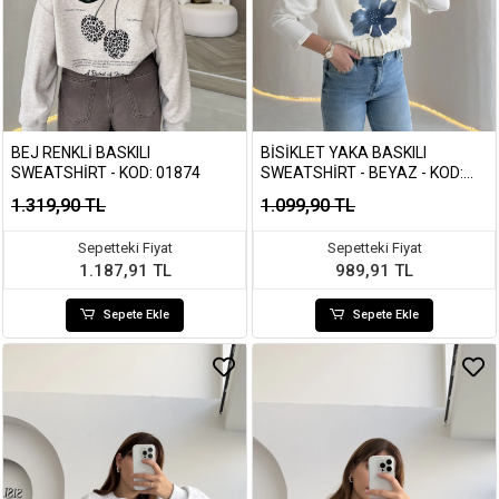
BEJ RENKLI BASKILI
BISIKLET YAKA BASKILI
SWEATSHIRT - KOD: 01874
SWEATSHIRT - BEYAZ - KOD:
01816
1.319,90 TL
1.099,90 TL
Sepetteki Fiyat
Sepetteki Fiyat
1.187,91 TL
989,91 TL
Sepete Ekle
Sepete Ekle