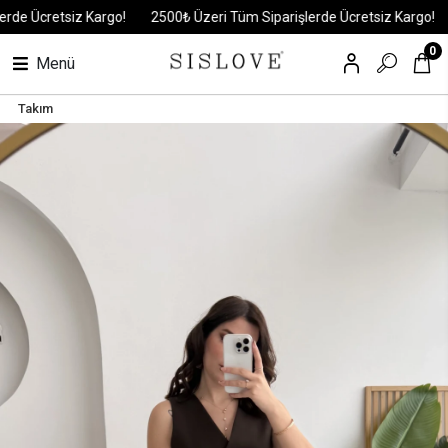
 Ücretsiz Kargo!
2500₺ Üzeri Tüm Siparişlerde Ücretsiz Kargo!
25
0
Menü
Takım