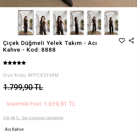
Çiçek Düğmeli Yelek Takım - Acı
Kahve - Kod: 8888
Ürün Kodu:
8PPCX3Y4XM
1.799,90 TL
1.619,91 TL
Sepetteki Fiyat
343,48 TL 'den başlayan taksitlerle
: Acı Kahve